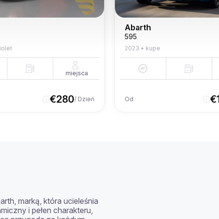
Abarth
595
iolet
2023
•
kupe
miejsca
€
280
€
/ Dzień
Od
th, marką, która ucieleśnia 
iczny i pełen charakteru, 