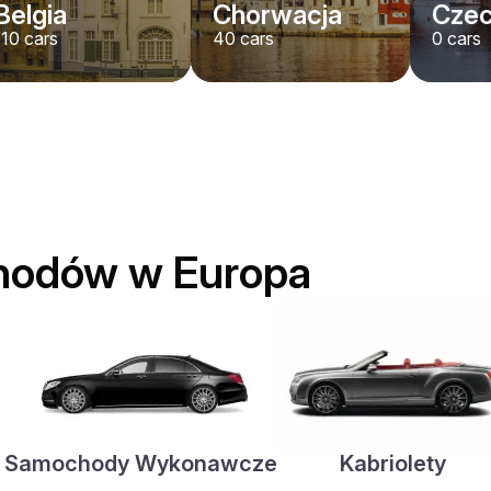
Belgia
Chorwacja
Cze
110
cars
40
cars
0
cars
hodów w Europa
Samochody Wykonawcze
Kabriolety