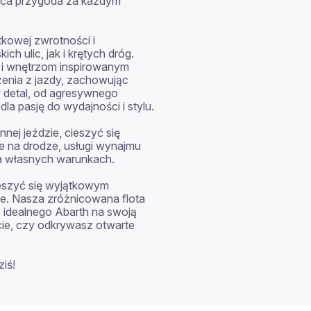
ąca przygoda za każdym 
kowej zwrotności i 
h ulic, jak i krętych dróg. 
i wnętrzom inspirowanym 
enia z jazdy, zachowując 
detal, od agresywnego 
 pasję do wydajności i stylu.

nej jeździe, cieszyć się 
 na drodze, usługi wynajmu 
a własnych warunkach.

eszyć się wyjątkowym 
. Nasza zróżnicowana flota 
idealnego Abarth na swoją 
cie, czy odkrywasz otwarte 
iś!