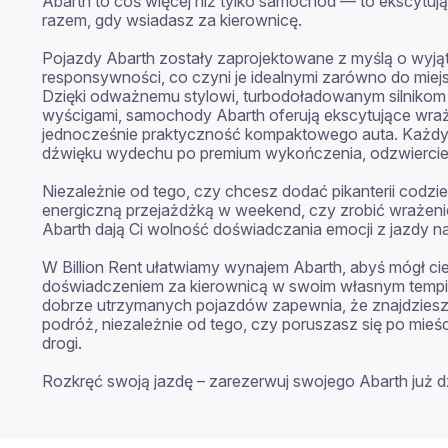
Abarth to coś więcej niż tylko samochód — to ekscytuj
razem, gdy wsiadasz za kierownicę.

Pojazdy Abarth zostały zaprojektowane z myślą o wyjąt
responsywności, co czyni je idealnymi zarówno do miejskic
Dzięki odważnemu stylowi, turbodoładowanym silnikom 
wyścigami, samochody Abarth oferują ekscytujące wraż
jednocześnie praktyczność kompaktowego auta. Każdy 
dźwięku wydechu po premium wykończenia, odzwierciedla
Niezależnie od tego, czy chcesz dodać pikanterii codzien
energiczną przejażdżką w weekend, czy zrobić wrażenie
Abarth dają Ci wolność doświadczania emocji z jazdy n
W Billion Rent ułatwiamy wynajem Abarth, abyś mógł ci
doświadczeniem za kierownicą w swoim własnym tempie
dobrze utrzymanych pojazdów zapewnia, że znajdziesz 
podróż, niezależnie od tego, czy poruszasz się po mieś
drogi.

Rozkręć swoją jazdę – zarezerwuj swojego Abarth już dz