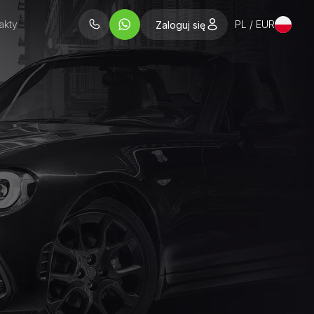
akty
PL / EUR
Zaloguj się