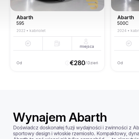
Abarth
Abarth
595
500C
2022
•
kabriolet
2024
•
kabr
miejsca
€
280
Od
/ Dzień
Od
Wynajem Abarth
Doświadcz doskonałej fuzji wydajności i zwinności z Abar
sportowy design i włoskie rzemiosło. Kompaktowy, dynam