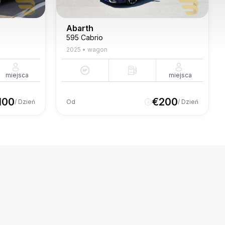
Abarth
595 Cabrio
2025
•
wagon
miejsca
miejsca
100
€
200
/ Dzień
Od
/ Dzień