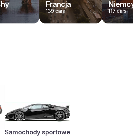
chy
Francja
Niemcy
139
cars
117
cars
Samochody sportowe