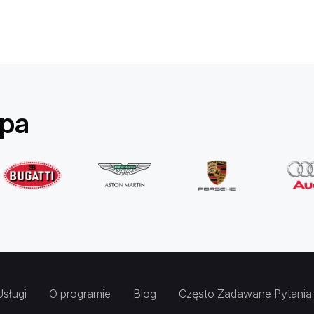
opa
Usługi
O programie
Blog
Często Zadawane Pytania