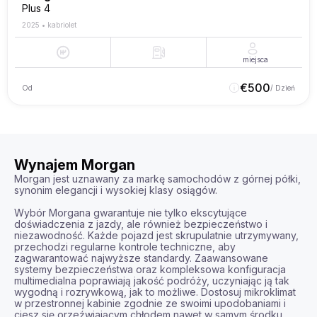
Plus 4
2025
•
kabriolet
miejsca
€
500
Od
/ Dzień
Wynajem Morgan
Morgan jest uznawany za markę samochodów z górnej półki, 
synonim elegancji i wysokiej klasy osiągów. 

Wybór Morgana gwarantuje nie tylko ekscytujące 
doświadczenia z jazdy, ale również bezpieczeństwo i 
niezawodność. Każde pojazd jest skrupulatnie utrzymywany, 
przechodzi regularne kontrole techniczne, aby 
zagwarantować najwyższe standardy. Zaawansowane 
systemy bezpieczeństwa oraz kompleksowa konfiguracja 
multimedialna poprawiają jakość podróży, uczyniając ją tak 
wygodną i rozrywkową, jak to możliwe. Dostosuj mikroklimat 
w przestronnej kabinie zgodnie ze swoimi upodobaniami i 
ciesz się orzeźwiającym chłodem nawet w samym środku 