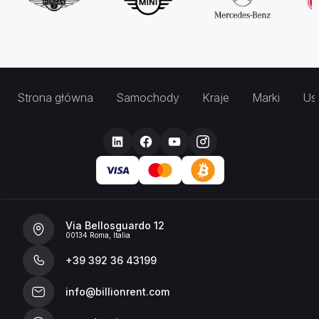
Strona główna
Samochody
Kraje
Marki
Usł
Via Bellosguardo 12
00134 Roma, Italia
+39 392 36 43199
info@billionrent.com