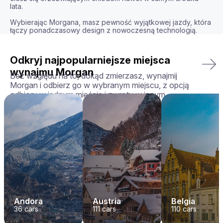
lata.

Wybierając Morgana, masz pewność wyjątkowej jazdy, która 
łączy ponadczasowy design z nowoczesną technologią.
Odkryj najpopularniejsze miejsca
wynajmu Morgan
Bez względu na to, dokąd zmierzasz, wynajmij
Morgan i odbierz go w wybranym miejscu, z opcją
odbioru w jednym mieście i zwrotu w innym.
Andora
Austria
Belgia
36
cars
111
cars
110
cars