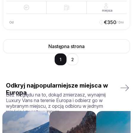
miejsca
€
350
Od
/ Dni
Następna strona
1
2
Odkryj najpopularniejsze miejsca w
Europa
Bez względu na to, dokąd zmierzasz, wynajmij
Luxury Vans na terenie Europa i odbierz go w
wybranym miejscu, z opcją odbioru w jednym
mieście i zwrotu w innym.