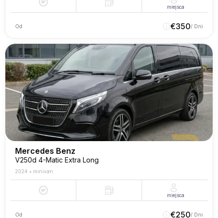
miejsca
€
350
Od
/ Dni
Mercedes Benz
V250d 4-Matic Extra Long
2024
•
minivan
miejsca
€
250
Od
/ Dni