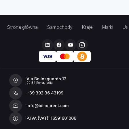
Strona główna
Samochody
Kraje
Marki
Usł
Via Bellosguardo 12
00134 Roma, Italia
+39 392 36 43199
info@billionrent.com
P.IVA (VAT): 16591601006