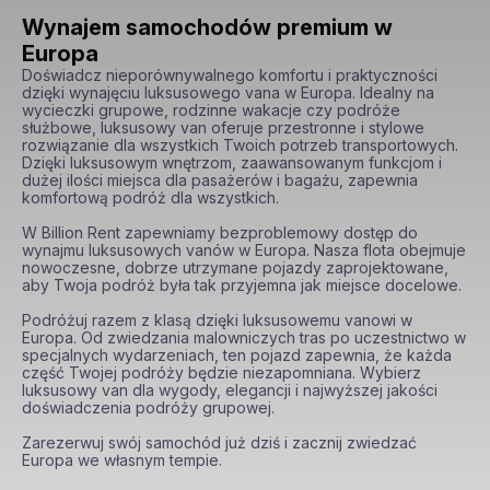
Wynajem samochodów premium w
Europa
Doświadcz nieporównywalnego komfortu i praktyczności 
dzięki wynajęciu luksusowego vana w Europa. Idealny na 
wycieczki grupowe, rodzinne wakacje czy podróże 
służbowe, luksusowy van oferuje przestronne i stylowe 
rozwiązanie dla wszystkich Twoich potrzeb transportowych. 
Dzięki luksusowym wnętrzom, zaawansowanym funkcjom i 
dużej ilości miejsca dla pasażerów i bagażu, zapewnia 
komfortową podróż dla wszystkich.

W Billion Rent zapewniamy bezproblemowy dostęp do 
wynajmu luksusowych vanów w Europa. Nasza flota obejmuje 
nowoczesne, dobrze utrzymane pojazdy zaprojektowane, 
aby Twoja podróż była tak przyjemna jak miejsce docelowe.

Podróżuj razem z klasą dzięki luksusowemu vanowi w 
Europa. Od zwiedzania malowniczych tras po uczestnictwo w 
specjalnych wydarzeniach, ten pojazd zapewnia, że każda 
część Twojej podróży będzie niezapomniana. Wybierz 
luksusowy van dla wygody, elegancji i najwyższej jakości 
doświadczenia podróży grupowej.

Zarezerwuj swój samochód już dziś i zacznij zwiedzać 
Europa we własnym tempie.