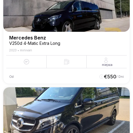
Mercedes Benz
V250d 4-Matic Extra Long
2023
•
minivan
miejsca
€
550
Od
/ Dni