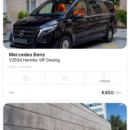
Mercedes Benz
V250d Hermès VIP Desing
2020
•
minivan
miejsca
€
450
Od
/ Dni