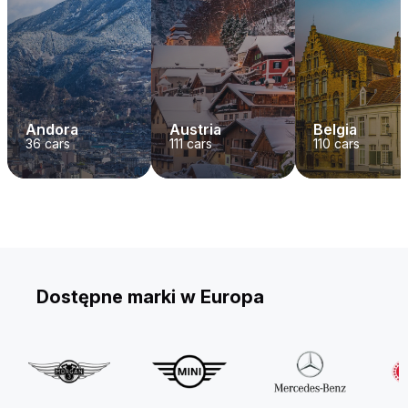
Andora
Austria
Belgia
36
cars
111
cars
110
cars
Dostępne marki w Europa