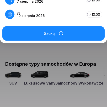
10:00
7 sierpnia 2026
Do
10:00
10 sierpnia 2026
Szukaj
Dostępne typy samochodów w Europa
SUV
Luksusowe Vany
Samochody Wykonawcze
K