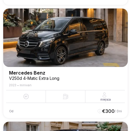
Mercedes Benz
V250d 4-Matic Extra Long
2023
•
minivan
miejsca
€
300
Od
/ Dni