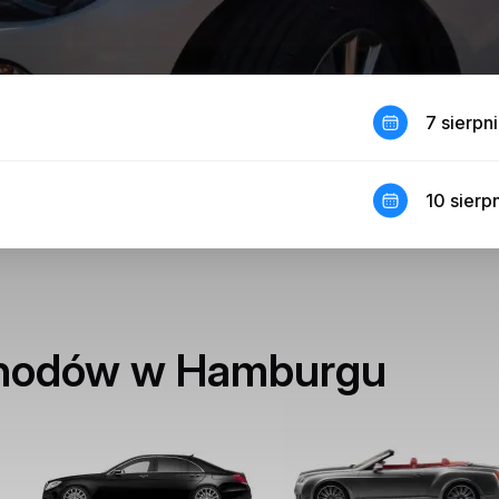
7 sierpn
10 sierp
chodów w Hamburgu