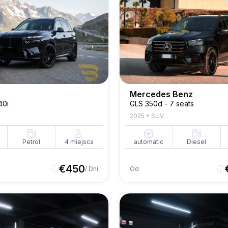
Mercedes Benz
40i
GLS 350d - 7 seats
2025
•
SUV
Petrol
4
miejsca
automatic
Diesel
€
450
/ Dni
Od