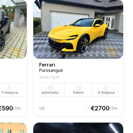
Ferrari
Purosangue
2024
•
SUV
7
miejsca
automatic
Petrol
4
miejsca
€
590
€
2700
/ Dni
Od
/ Dni