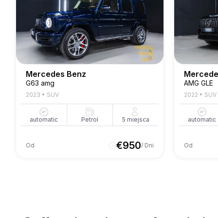
Mercedes Benz
Mercede
G63 amg
AMG GLE
2023
•
SUV
2022
•
SUV
automatic
Petrol
5
miejsca
automatic
€
950
Od
/ Dni
Od