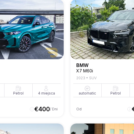
BMW
X7 M60i
2023
•
SUV
Petrol
4
miejsca
automatic
Petrol
€
400
/ Dni
Od