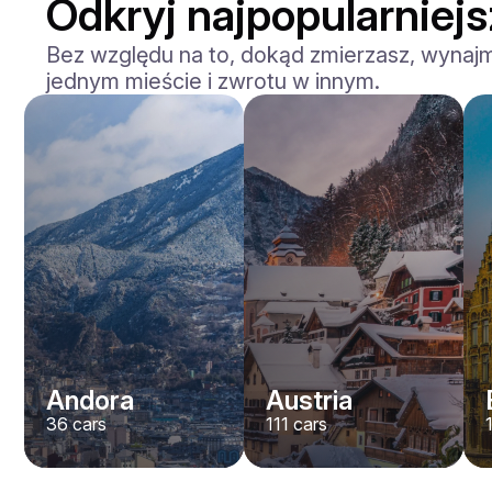
Odkryj najpopularniej
Bez względu na to, dokąd zmierzasz, wynajm
jednym mieście i zwrotu w innym.
Andora
Austria
36
cars
111
cars