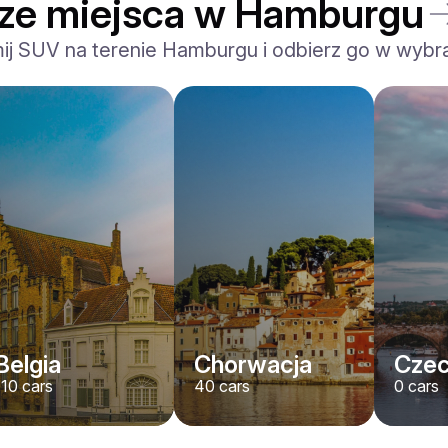
sze miejsca w Hamburgu
ij SUV na terenie Hamburgu i odbierz go w wybr
Belgia
Chorwacja
Cze
110
cars
40
cars
0
cars