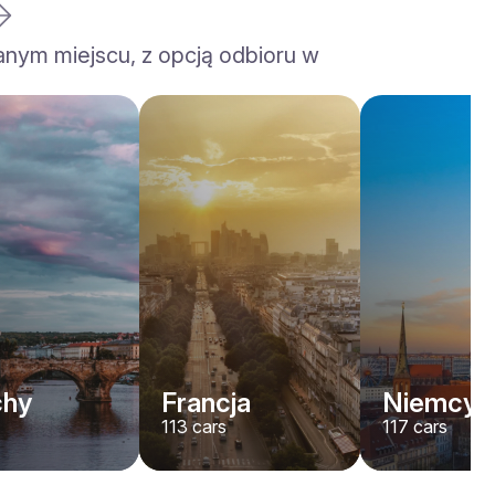
anym miejscu, z opcją odbioru w
chy
Francja
Niemcy
113
cars
117
cars