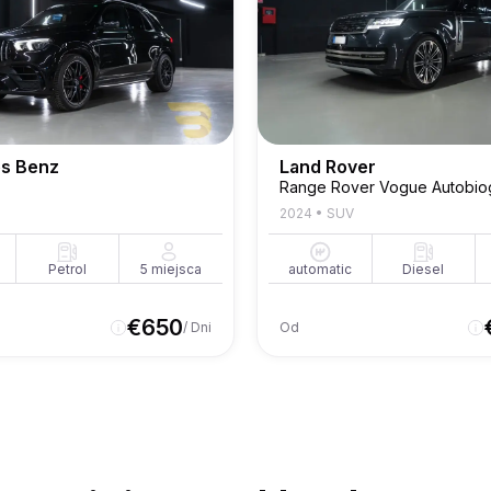
s Benz
Land Rover
2024
•
SUV
Petrol
5
miejsca
automatic
Diesel
€
650
/ Dni
Od