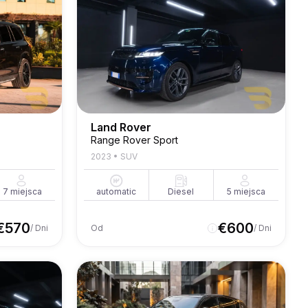
Land Rover
Range Rover Sport
2023
•
SUV
7
miejsca
automatic
Diesel
5
miejsca
€
570
€
600
/ Dni
Od
/ Dni