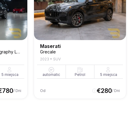
Maserati
Range Rover Vogue Autobiography Long P530
Grecale
2023
•
SUV
5
miejsca
automatic
Petrol
5
miejsca
€
780
€
280
/ Dni
Od
/ Dni