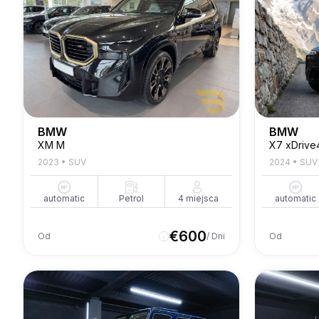
BMW
BMW
XM M
X7 xDrive
2023
•
SUV
2024
•
SUV
automatic
Petrol
4
miejsca
automatic
€
600
Od
/ Dni
Od