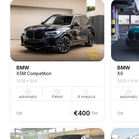
BMW
BMW
X5M Competition
X6
2020
•
SUV
2025
•
SUV
automatic
Petrol
4
miejsca
automatic
€
400
Od
/ Dni
Od