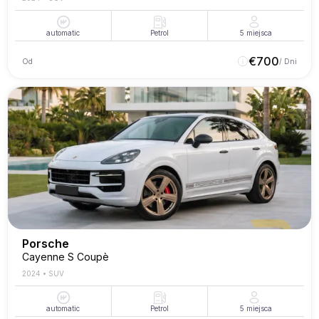
automatic
Petrol
5
miejsca
€
700
Od
/ Dni
Porsche
Cayenne S Coupè
2024
•
SUV
automatic
Petrol
5
miejsca