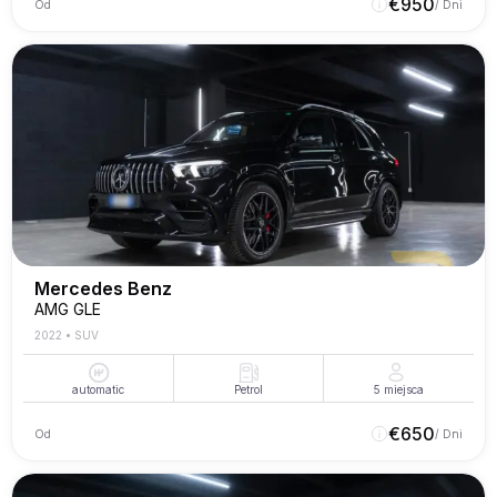
€
950
Od
/ Dni
Mercedes Benz
AMG GLE
2022
•
SUV
automatic
Petrol
5
miejsca
€
650
Od
/ Dni