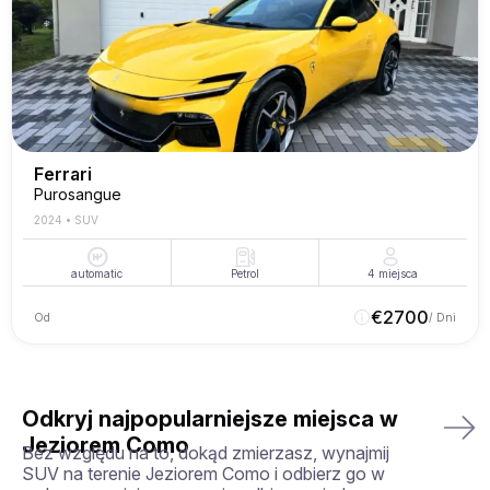
Ferrari
Purosangue
2024
•
SUV
automatic
Petrol
4
miejsca
€
2700
Od
/ Dni
Odkryj najpopularniejsze miejsca w
Jeziorem Como
Bez względu na to, dokąd zmierzasz, wynajmij
SUV na terenie Jeziorem Como i odbierz go w