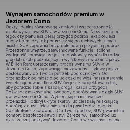
Wynajem samochodów premium w
Jeziorem Como
Odkryj idealną równowagę komfortu i wszechstronności 
dzięki wynajmowi SUV-a w Jeziorem Como. Niezależnie od 
tego, czy planujesz pełną przygód podróż, eksplorujesz 
trudny teren, czy też poruszasz się po ruchliwych ulicach 
miasta, SUV zapewnia bezproblemową i przyjemną podróż. 
Przestronne wnętrze, zaawansowane funkcje i solidna 
wydajność sprawiają, że jest to doskonały wybór dla rodzin, 
grup lub osób poszukujących wyjątkowych wrażeń z jazdy. 
W Billion Rent upraszczamy proces wynajmu SUV-a w 
Jeziorem Como, zapewniając niezawodny i stylowy pojazd 
dostosowany do Twoich potrzeb podróżniczych. Od 
przejażdżek po mieście po ucieczki na wieś, nasza starannie 
wyselekcjonowana flota SUV-ów jest zaprojektowana tak, 
aby poradzić sobie z każdą drogą i każdą przygodą. 
Doświadcz maksymalnej swobody podróżowania dzięki SUV-
owi w Jeziorem Como. Wybierz się na malownicze 
przejażdżki, odkryj ukryte skarby lub ciesz się relaksującą 
podróżą z dużą ilością miejsca dla pasażerów i bagażu. 
Gdziekolwiek zaprowadzi Cię Twoja podróż, SUV gwarantuje 
komfort, bezpieczeństwo i styl. Zarezerwuj samochód już 
dziś i zacznij odkrywać Jeziorem Como we własnym tempie.