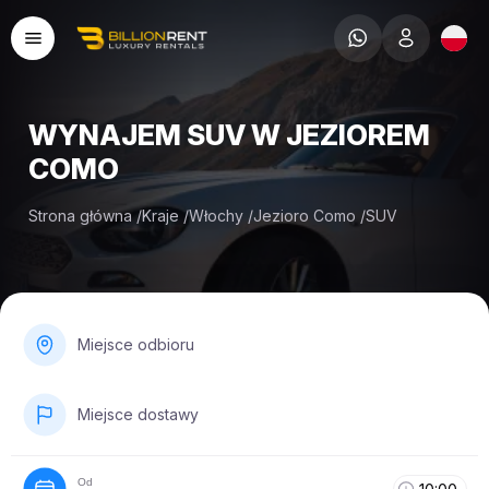
WYNAJEM SUV W JEZIOREM
COMO
Strona główna
/
Kraje
/
Włochy
/
Jezioro Como
/
SUV
Miejsce odbioru
Miejsce dostawy
Od