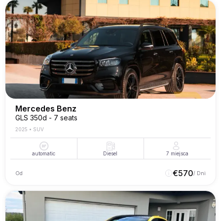
Mercedes Benz
GLS 350d - 7 seats
2025
•
SUV
automatic
Diesel
7
miejsca
€
570
Od
/ Dni