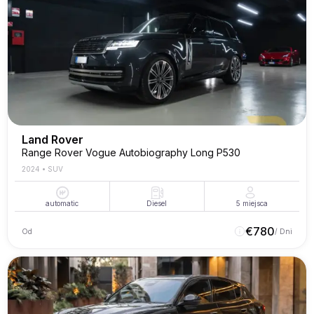
Land Rover
Range Rover Vogue Autobiography Long P530
2024
•
SUV
automatic
Diesel
5
miejsca
€
780
Od
/ Dni