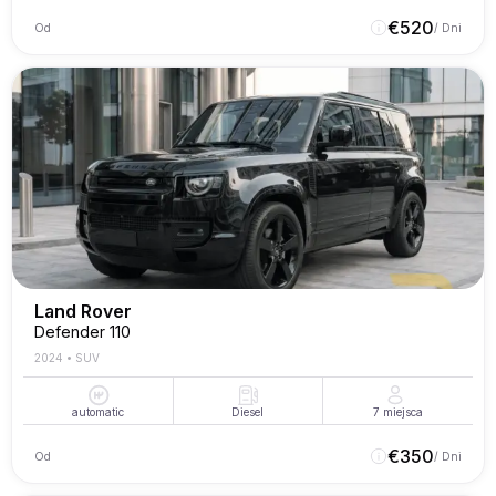
€
520
Od
/ Dni
Land Rover
Defender 110
2024
•
SUV
automatic
Diesel
7
miejsca
€
350
Od
/ Dni