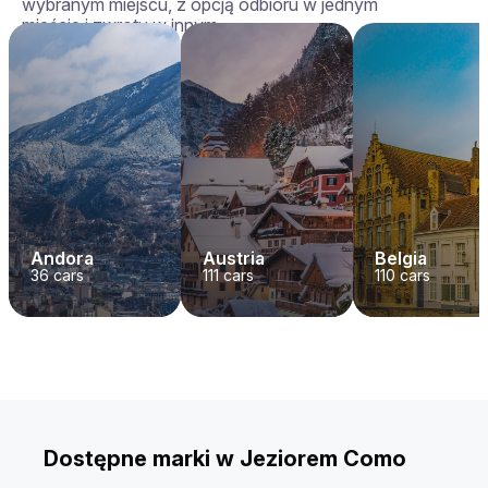
wybranym miejscu, z opcją odbioru w jednym
mieście i zwrotu w innym.
Andora
Austria
Belgia
36
cars
111
cars
110
cars
Dostępne marki w Jeziorem Como