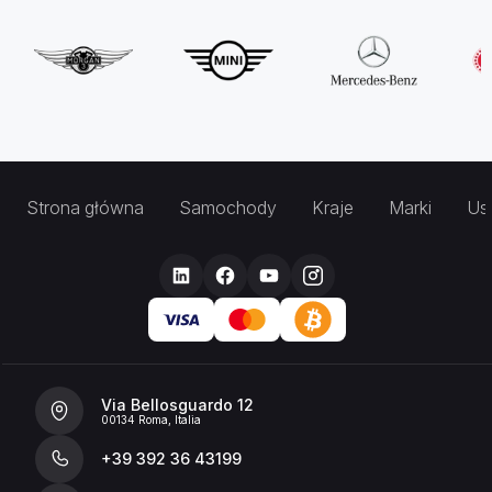
Strona główna
Samochody
Kraje
Marki
Usł
Via Bellosguardo 12
00134 Roma, Italia
+39 392 36 43199