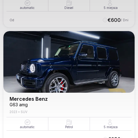
automatic
Diesel
5
miejsca
€
600
Od
/ Dni
Mercedes Benz
G63 amg
2023
•
SUV
automatic
Petrol
5
miejsca