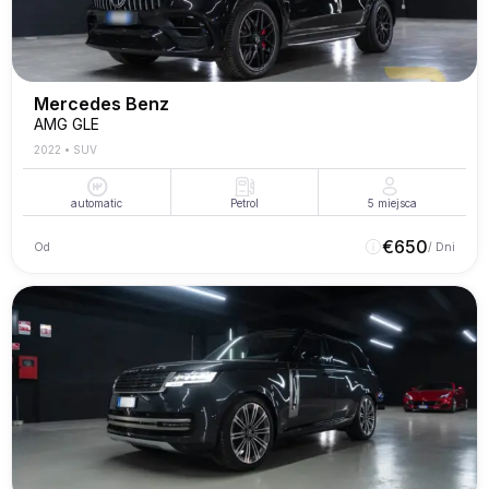
Mercedes Benz
AMG GLE
2022
•
SUV
automatic
Petrol
5
miejsca
€
650
Od
/ Dni