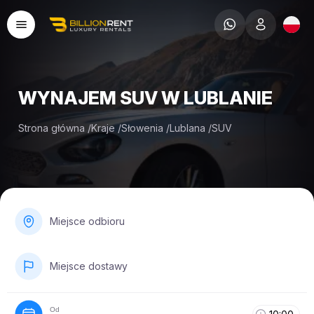
WYNAJEM SUV W LUBLANIE
Strona główna
/
Kraje
/
Słowenia
/
Lublana
/
SUV
Miejsce odbioru
Miejsce dostawy
Od