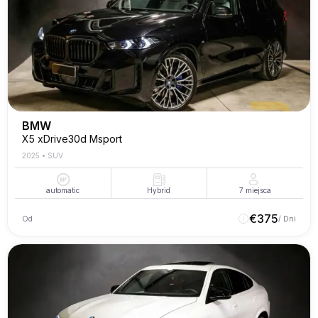
BMW
X5 xDrive30d Msport
2025
•
SUV
automatic
Hybrid
7
miejsca
€
375
Od
/ Dni