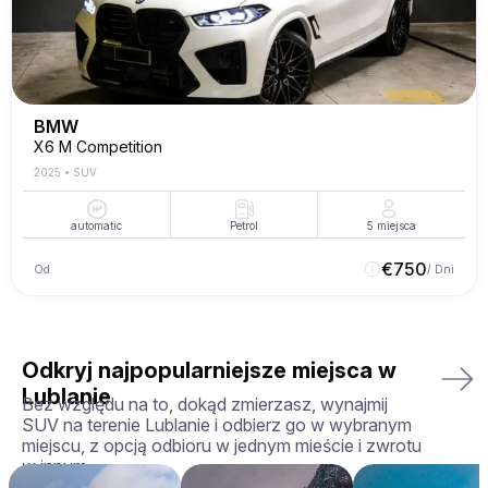
BMW
X6 M Competition
2025
•
SUV
automatic
Petrol
5
miejsca
€
750
Od
/ Dni
Odkryj najpopularniejsze miejsca w
Lublanie
Bez względu na to, dokąd zmierzasz, wynajmij
SUV na terenie Lublanie i odbierz go w wybranym
miejscu, z opcją odbioru w jednym mieście i zwrotu
w innym.