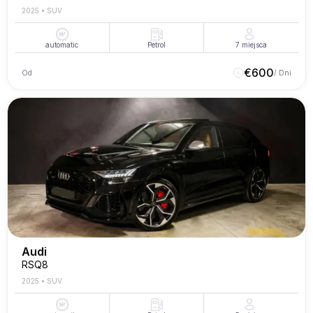
2025
•
SUV
automatic
Petrol
7
miejsca
€
600
Od
/ Dni
Audi
RSQ8
2025
•
SUV