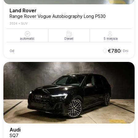
Land Rover
Range Rover Vogue Autobiography Long P530
2024
•
SUV
automatic
Diesel
5
miejsca
€
780
Od
/ Dni
Audi
SQ7