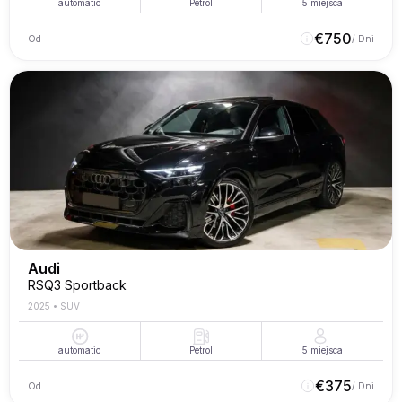
automatic
Petrol
5
miejsca
€
750
Od
/ Dni
Audi
RSQ3 Sportback
2025
•
SUV
automatic
Petrol
5
miejsca
€
375
Od
/ Dni