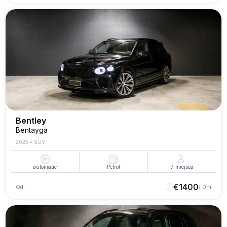
Bentley
Bentayga
2025
•
SUV
automatic
Petrol
7
miejsca
€
1400
Od
/ Dni