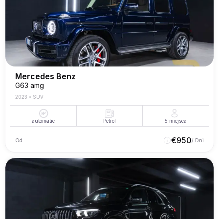
Mercedes Benz
G63 amg
2023
•
SUV
automatic
Petrol
5
miejsca
€
950
Od
/ Dni