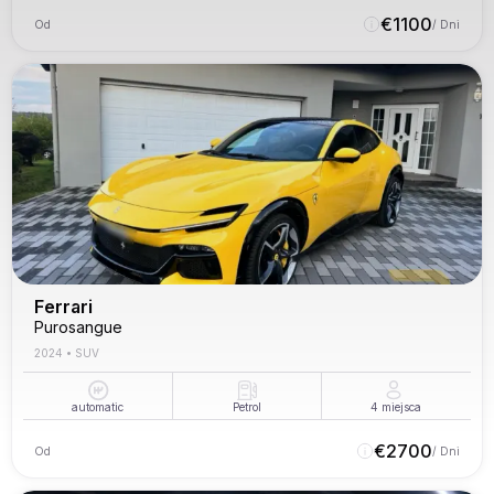
€
1100
Od
/ Dni
Ferrari
Purosangue
2024
•
SUV
automatic
Petrol
4
miejsca
€
2700
Od
/ Dni