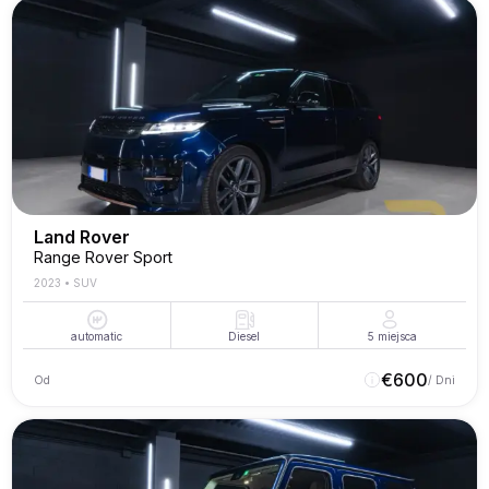
Land Rover
Range Rover Sport
2023
•
SUV
automatic
Diesel
5
miejsca
€
600
Od
/ Dni