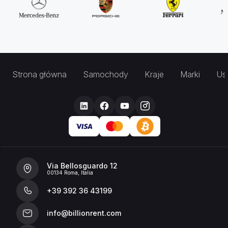
Strona główna
Samochody
Kraje
Marki
Usł
Via Bellosguardo 12
00134 Roma, Italia
+39 392 36 43199
info@billionrent.com