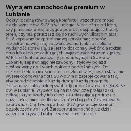
Wynajem samochodów premium w
Lublanie
Odkryj idealną równowagę komfortu i wszechstronności 
dzięki wynajmowi SUV-a w Lublanie. Niezależnie od tego, 
czy planujesz pełną przygód podróż, eksplorujesz trudny 
teren, czy też poruszasz się po ruchliwych ulicach miasta, 
SUV zapewnia bezproblemową i przyjemną podróż. 
Przestronne wnętrze, zaawansowane funkcje i solidna 
wydajność sprawiają, że jest to doskonały wybór dla rodzin, 
grup lub osób poszukujących wyjątkowych wrażeń z jazdy. 
W Billion Rent upraszczamy proces wynajmu SUV-a w 
Lublanie, zapewniając niezawodny i stylowy pojazd 
dostosowany do Twoich potrzeb podróżniczych. Od 
przejażdżek po mieście po ucieczki na wieś, nasza starannie 
wyselekcjonowana flota SUV-ów jest zaprojektowana tak, 
aby poradzić sobie z każdą drogą i każdą przygodą. 
Doświadcz maksymalnej swobody podróżowania dzięki SUV-
owi w Lublanie. Wybierz się na malownicze przejażdżki, 
odkryj ukryte skarby lub ciesz się relaksującą podróżą z 
dużą ilością miejsca dla pasażerów i bagażu. Gdziekolwiek 
zaprowadzi Cię Twoja podróż, SUV gwarantuje komfort, 
bezpieczeństwo i styl. Zarezerwuj samochód już dziś i 
zacznij odkrywać Lublanie we własnym tempie.