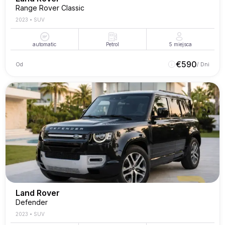
Range Rover Classic
2023
•
SUV
automatic
Petrol
5
miejsca
€
590
Od
/ Dni
Land Rover
Defender
2023
•
SUV