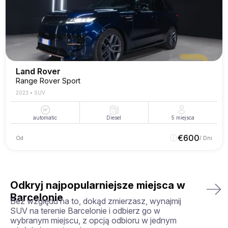
Land Rover
Range Rover Sport
2023
•
SUV
automatic
Diesel
5
miejsca
€
600
Od
/ Dni
Odkryj najpopularniejsze miejsca w
Barcelonie
Bez względu na to, dokąd zmierzasz, wynajmij
SUV na terenie Barcelonie i odbierz go w
wybranym miejscu, z opcją odbioru w jednym