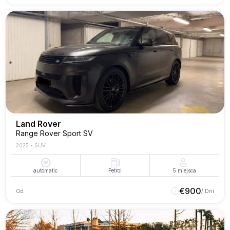
Land Rover
Range Rover Sport SV
2025
•
SUV
automatic
Petrol
5
miejsca
€
900
Od
/ Dni