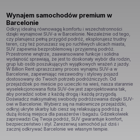
Wynajem samochodów premium w
Barcelonie
Odkryj idealną równowagę komfortu i wszechstronności 
dzięki wynajmowi SUV-a w Barcelonie. Niezależnie od tego, 
czy planujesz pełną przygód podróż, eksplorujesz trudny 
teren, czy też poruszasz się po ruchliwych ulicach miasta, 
SUV zapewnia bezproblemową i przyjemną podróż. 
Przestronne wnętrze, zaawansowane funkcje i solidna 
wydajność sprawiają, że jest to doskonały wybór dla rodzin, 
grup lub osób poszukujących wyjątkowych wrażeń z jazdy. 
W Billion Rent upraszczamy proces wynajmu SUV-a w 
Barcelonie, zapewniając niezawodny i stylowy pojazd 
dostosowany do Twoich potrzeb podróżniczych. Od 
przejażdżek po mieście po ucieczki na wieś, nasza starannie 
wyselekcjonowana flota SUV-ów jest zaprojektowana tak, 
aby poradzić sobie z każdą drogą i każdą przygodą. 
Doświadcz maksymalnej swobody podróżowania dzięki SUV-
owi w Barcelonie. Wybierz się na malownicze przejażdżki, 
odkryj ukryte skarby lub ciesz się relaksującą podróżą z 
dużą ilością miejsca dla pasażerów i bagażu. Gdziekolwiek 
zaprowadzi Cię Twoja podróż, SUV gwarantuje komfort, 
bezpieczeństwo i styl. Zarezerwuj samochód już dziś i 
zacznij odkrywać Barcelonie we własnym tempie.