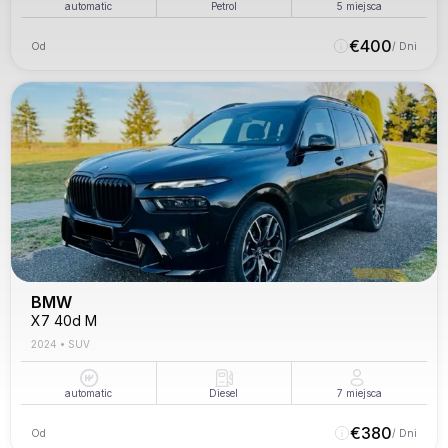
automatic
Petrol
5
miejsca
€
400
Od
/ Dni
BMW
X7 40d M
2024
•
SUV
automatic
Diesel
7
miejsca
€
380
Od
/ Dni