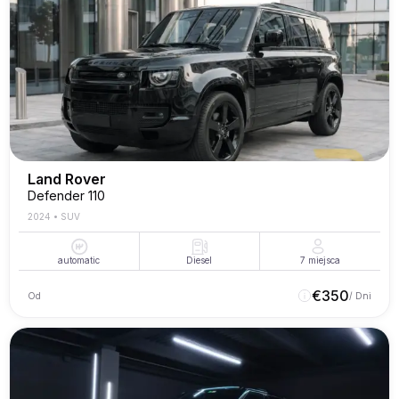
Land Rover
Defender 110
2024
•
SUV
automatic
Diesel
7
miejsca
€
350
Od
/ Dni