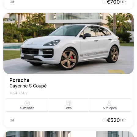
€
700
Od
/ Dni
Porsche
Cayenne S Coupè
2024
•
SUV
automatic
Petrol
5
miejsca
€
520
Od
/ Dni