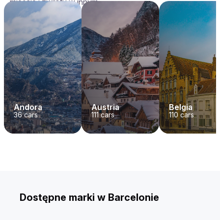
mieście i zwrotu w innym.
Andora
Austria
Belgia
36
cars
111
cars
110
cars
Dostępne marki w Barcelonie