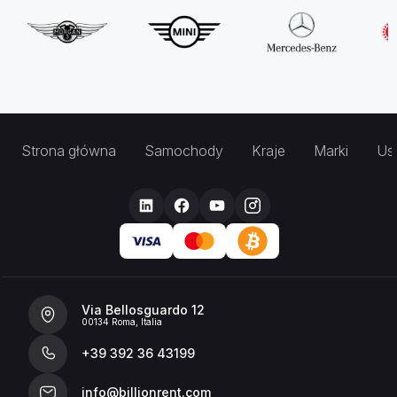
Strona główna
Samochody
Kraje
Marki
Usł
Via Bellosguardo 12
00134 Roma, Italia
+39 392 36 43199
info@billionrent.com