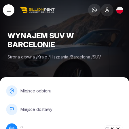
WYNAJEM SUV W
BARCELONIE
Strona główna
/
Kraje
/
Hiszpania
/
Barcelona
/
SUV
Miejsce odbioru
Miejsce dostawy
Od