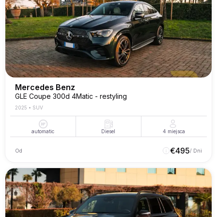
Mercedes Benz
GLE Coupe 300d 4Matic - restyling
2025
•
SUV
automatic
Diesel
4
miejsca
€
495
Od
/ Dni