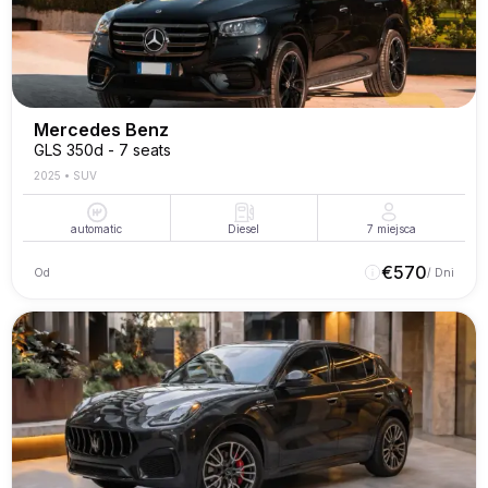
Mercedes Benz
GLS 350d - 7 seats
2025
•
SUV
automatic
Diesel
7
miejsca
€
570
Od
/ Dni