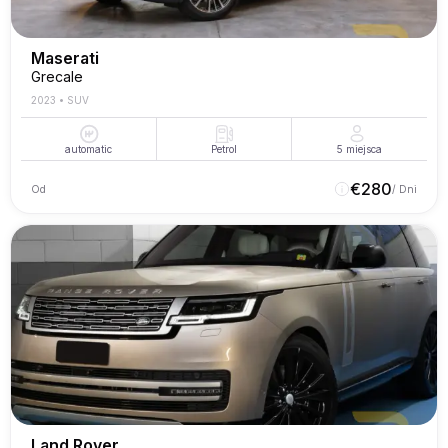
Maserati
Grecale
2023
•
SUV
automatic
Petrol
5
miejsca
€
280
Od
/ Dni
Land Rover