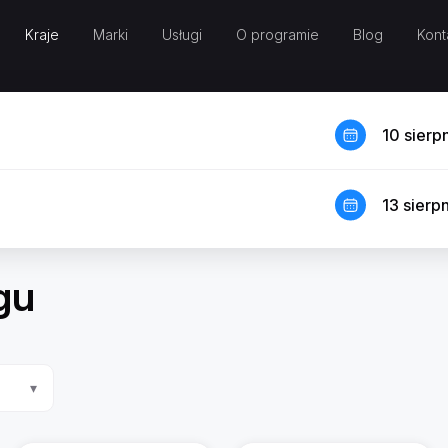
Kraje
Marki
Usługi
O programie
Blog
Kont
10 sierp
13 sierp
gu
▾