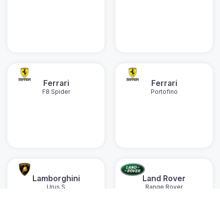
Ferrari
Ferrari
F8 Spider
Portofino
Lamborghini
Land Rover
Urus S
Range Rover