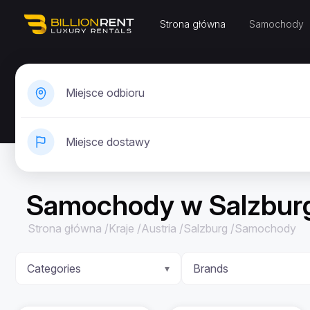
Strona główna
Samochody
Miejsce odbioru
Miejsce dostawy
Samochody w Salzbur
Strona główna
/
Kraje
/
Austria
/
Salzburg
/
Samochody
Categories
Brands
▾