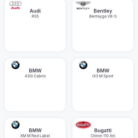
Audi
Bentley
RS5
Bentayga V8-S
BMW
BMW
430i Cabrio
iX3 M Sport
BMW
Bugatti
XM M Red Label
Chiron 110 Ani