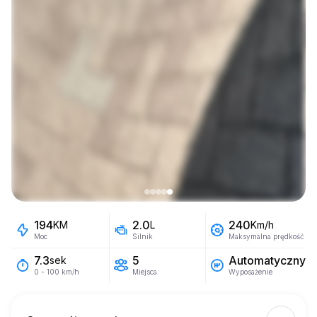
194
2.0
240
KM
L
Km/h
Moc
Silnik
Maksymalna prędkość
5
Automatyczny
7.3
sek
Miejsca
Wyposażenie
0 - 100 km/h