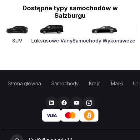
Dostępne typy samochodów w
Salzburgu
SUV
Luksusowe Vany
Samochody Wykonawcze
K
Strona główna
Samochody
Kraje
Marki
Usł
Via Bellosguardo 12