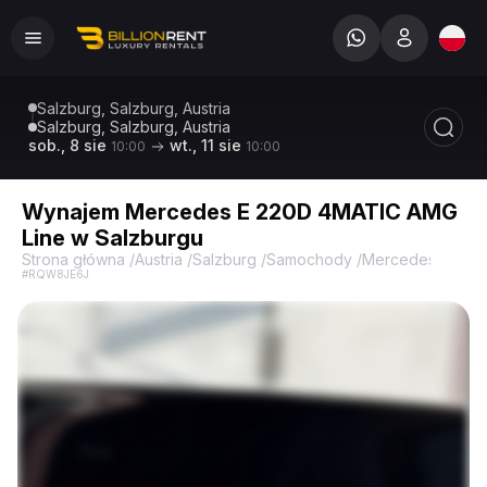
Salzburg, Salzburg, Austria
Salzburg, Salzburg, Austria
sob., 8 sie
wt., 11 sie
10:00
10:00
Wynajem Mercedes E 220D 4MATIC AMG
Line w Salzburgu
Strona główna
/
Austria
/
Salzburg
/
Samochody
/
Mercedes-Benz
#RQW8JE6J