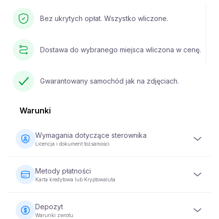
Bez ukrytych opłat. Wszystko wliczone.
Dostawa do wybranego miejsca wliczona w cenę.
Gwarantowany samochód jak na zdjęciach.
Warunki
Wymagania dotyczące sterownika
Licencja i dokument tożsamości
Kierowca musi mieć co najmniej 23 lata i posiadać ważne
prawo jazdy. Wymagany jest również dokument
Metody płatności
tożsamości (paszport lub dowód osobisty). Niektóre
Karta kredytowa lub Kryptowaluta
pojazdy mogą wymagać, aby kierowca posiadał prawo
jazdy przez co najmniej 2 lata.
Płatności za wynajem pojazdów można dokonać za
pomocą karty kredytowej lub kryptowaluty. Pełna
Depozyt
płatność jest wymagana w momencie rezerwacji, aby
Warunki zwrotu