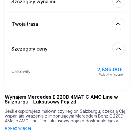
Szczegóły wynajmu
Km wliczone
450.00
cały wynajem
Twoja trasa
Rozpocznij
1.50
€
Cena za dodatkowy km
10:00
8 sie 2026
Szczegóły ceny
Zakończ
21
Minimalny wiek
10:00
11 sie 2026
2,886.00
€
Podstawowa cena wynajmu
2,886.00
€
Całkowity
3,000.00
€
Depozyt gwarancyjny
Podatki wliczone
Wynajem Mercedes E 220D 4MATIC AMG Line w
Salzburgu – Luksusowy Pojazd
Jeśli eksplorujesz malowniczy region Salzburgu, czekają Cię 
wspaniałe wrażenia z imponującym Mercedem Benz E 220D 
4Matic AMG Line. Ten luksusowy pojazd doskonale łączy 
wyrafinowany styl z solidnym osiągiem, co czyni go idealnym 
Pokaż więcej
wyborem zarówno do jazdy po mieście, jak i ucieczek na 