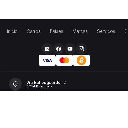
Início
Carros
Países
Marcas
Serviços
S
Via Bellosguardo 12
00134 Roma, Italia
+39 392 36 43199
info@billionrent.com
P.IVA (VAT): 16591601006