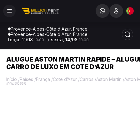
Provence-Alpes-Côte d'Azur, France
Provence-Alpes-Côte d'Azur, France
terça, 11/08
sexta, 14/08
10:00
10:00
ALUGUE ASTON MARTIN RAPIDE – ALUGU
CARRO DE LUXO EM COTE D’AZUR
Início
/
Países
/
França
/
Cote d’Azur
/
Carros
/
Aston Martin
/
Aston M
#YWJBQ65R