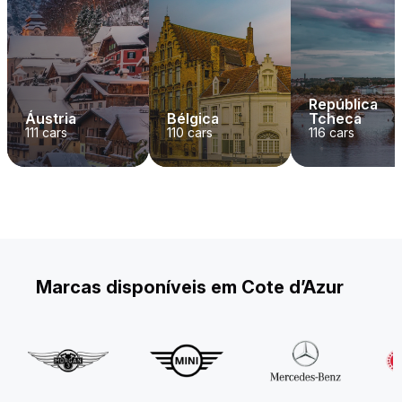
República
Áustria
Bélgica
Tcheca
111
cars
110
cars
116
cars
Marcas disponíveis em Cote d’Azur