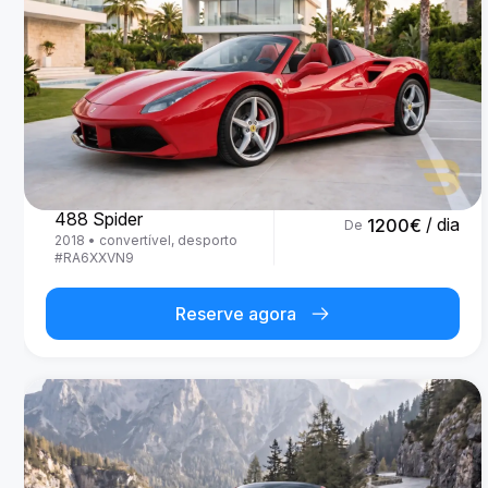
Ferrari
488 Spider
/ dia
1200
€
De
2018
•
convertível, desporto
#
RA6XXVN9
Reserve agora