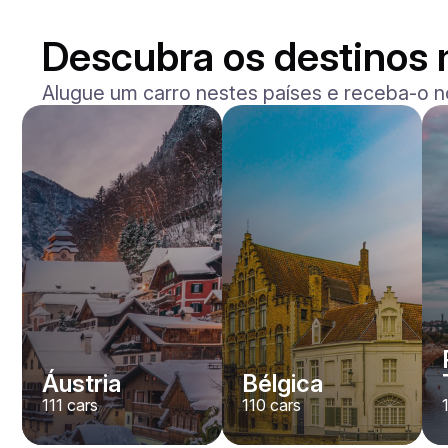
Descubra os destinos 
Alugue um carro nestes países e receba-o n
Mercedes Benz
Maybach S-klasse 580
/ dia
750
€
De
2021
•
sedan
#
YXWG36PR
Reserve agora
Áustria
Bélgica
111
cars
110
cars