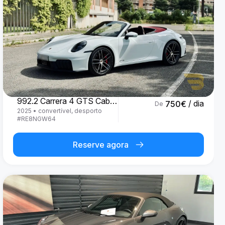
Porsche
992.2 Carrera 4 GTS Cabrio '25
/ dia
750
€
De
2025
•
convertível, desporto
#
RE8NGW64
Reserve agora