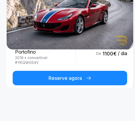
Ferrari
Portofino
/ dia
1100
€
De
2019
•
convertível
#
YKQWG54V
Reserve agora