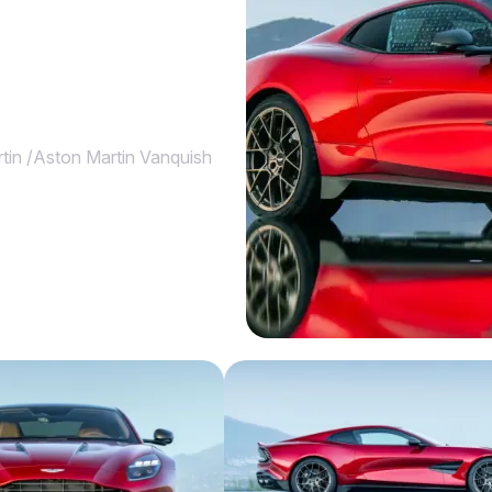
tin
/
Aston Martin Vanquish