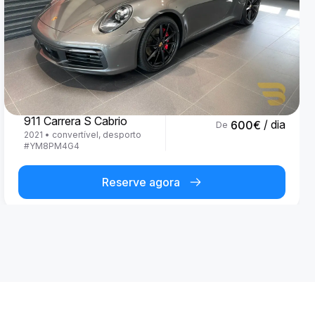
Porsche
911 Carrera S Cabrio
/ dia
600
€
De
2021
•
convertível, desporto
#
YM8PM4G4
Reserve agora