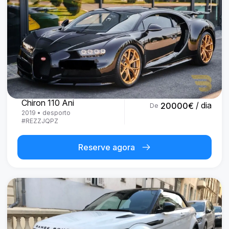
Bugatti
Chiron 110 Ani
/ dia
20000
€
De
2019
•
desporto
#
REZZJQPZ
Reserve agora