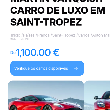
CARRO DE LUXO EM
SAINT-TROPEZ
Início
/
Países
/
França
/
Saint-Tropez
/
Carros
/
Aston Mar
#RN99VNMB
1,100.00 €
De
Verifique os carros disponíveis