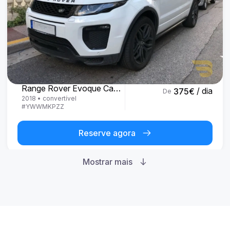
Land Rover
Range Rover Evoque Cabrio
/ dia
375
€
De
2018
•
convertível
#
YWWMKPZZ
Reserve agora
Mostrar mais