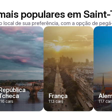
mais populares em Saint
o local de sua preferência, com a opção de pegá-
Ferrari
F8 Spider
/ dia
1500
€
De
2022
•
convertível, desporto
#
RNWMPA4V
Reserve agora
República
Tcheca
França
Ale
116
cars
113
cars
117
car