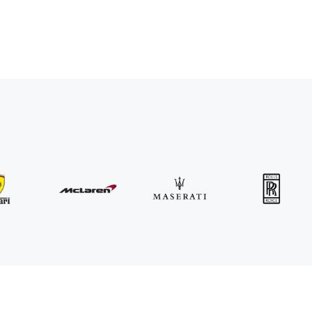
MINI
John Cooper Works Cabrio
/ dia
300
€
De
2021
•
convertível
#
R3P5ZB4E
Reserve agora