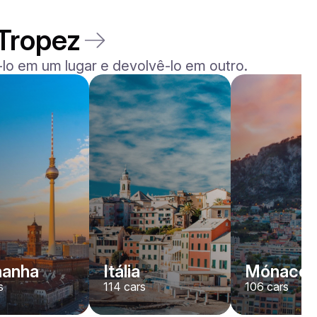
-Tropez
lo em um lugar e devolvê-lo em outro.
Rolls-Royce
Dawn
/ dia
2200
€
De
2022
•
convertível
#
YJPXZKDA
Reserve agora
manha
Itália
Mónaco
s
114
cars
106
cars