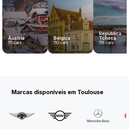
República
Áustria
Bélgica
Tcheca
111
cars
110
cars
116
cars
Marcas disponíveis em Toulouse