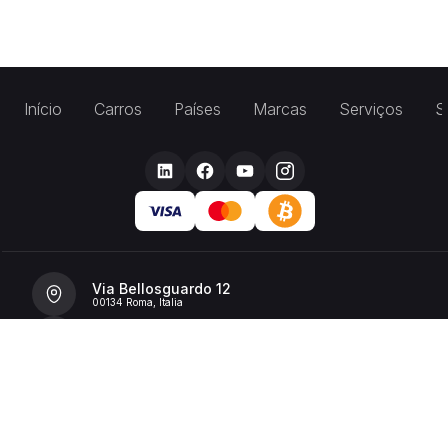
Início
Carros
Países
Marcas
Serviços
S
Via Bellosguardo 12
00134 Roma, Italia
+39 392 36 43199
info@billionrent.com
P.IVA (VAT): 16591601006