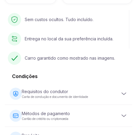
Sem custos ocultos. Tudo incluído.
Entrega no local da sua preferência incluída.
Carro garantido como mostrado nas imagens.
Condições
Requisitos do condutor
Carta de condução e documento de identidade
O condutor deve ter pelo menos 23 anos de idade e
possuir uma carta de condução válida. É igualmente
Métodos de pagamento
necessário um documento de identidade (passaporte ou
Cartão de crédito ou criptomoeda
bilhete de identidade nacional). Alguns veículos podem
exigir que o condutor tenha a sua carta de condução há
O pagamento do aluguer de veículos pode ser efectuado
pelo menos 2 anos.
com cartão de crédito ou moeda criptográfica. O