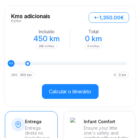
viajando pelos arredores de Luxemburgo.
Kms adicionais
+-1,350.00€
€3/Km
Incluído
Total
450 km
0 km
280 milhas
0 milhas
280
450 km
0
0 km
Calcular o itinerário
Entrega
Infant Comfort
Entrega
Ensure your little
direta no
one's safety and
local da sua
comfort with our baby