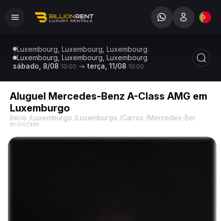
Luxembourg, Luxembourg, Luxembourg
Luxembourg, Luxembourg, Luxembourg
sábado, 8/08
terça, 11/08
10:00
10:00
Aluguel Mercedes-Benz A-Class AMG em
Luxemburgo
Início
/
Luxemburgo
/
Luxemburgo
/
Carros
/
Mercedes-Benz
/
A Kl
#YJVVZ99K