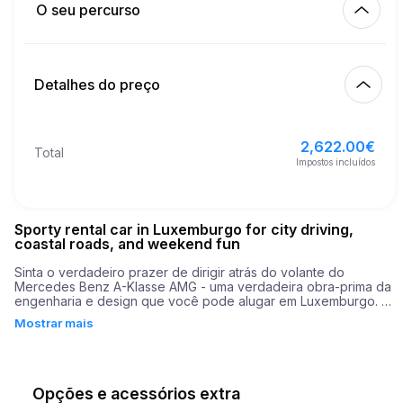
O seu percurso
Início
3.00
€
Preço por km extra
10:00
8/08/2026
Detalhes do preço
Acabamento
21
Idade mínima
10:00
11/08/2026
2,622.00
€
Preço de base do aluguer
2,622.00
€
Total
4,000.00
€
Depósito de segurança
Impostos incluídos
Sporty rental car in Luxemburgo for city driving,
coastal roads, and weekend fun
Sinta o verdadeiro prazer de dirigir atrás do volante do 
Mercedes Benz A-Klasse AMG - uma verdadeira obra-prima da 
engenharia e design que você pode alugar em Luxemburgo. 
Este carro elegante combina luxo e potência, proporcionando 
Mostrar mais
as intensas emoções que você espera da série AMG. Debaixo 
do capô do A-Klasse AMG encontra-se um potente motor de 
306 cavalos que transforma cada viagem em uma aventura 
inesquecível. Acelerar de 0 a 100 km/h em apenas 4,7 
segundos lhe dará a liberdade de manobrar facilmente na 
Opções e acessórios extra
estrada - seja dando um passeio pelas ruas da cidade ou 