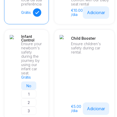
preferência
seat rental
€10.00
Adicionar
Grátis
/dia
Infant
Child Booster
Control
Ensure your
Ensure children's
newborn's
safety during car
safety
rental.
during the
journey by
using our
infant car
seat.
Grátis
No
1
2
€5.00
Adicionar
/dia
3