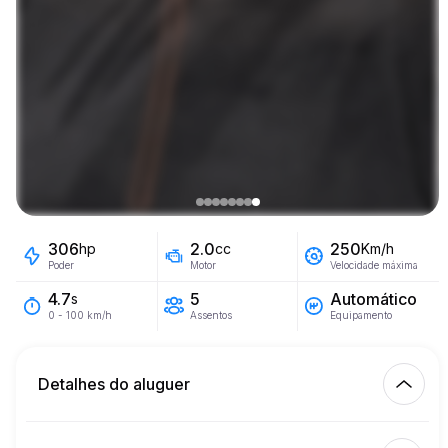
306
2.0
250
hp
cc
Km/h
Poder
Motor
Velocidade máxima
5
Automático
4.7
s
Assentos
Equipamento
0 - 100 km/h
Detalhes do aluguer
Km incluídos
450.00
aluguer completo