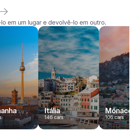
lo em um lugar e devolvê-lo em outro.
Rolls-Royce
Dawn
/ dia
2200
€
De
2022
•
convertível
#
YJPXZKDA
Reserve agora
manha
Itália
Mónaco
s
146
cars
106
cars