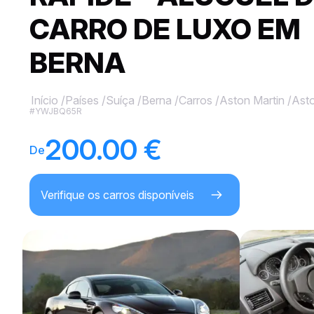
CARRO DE LUXO EM
BERNA
Início
/
Países
/
Suíça
/
Berna
/
Carros
/
Aston Martin
/
Asto
#YWJBQ65R
200.00 €
De
Verifique os carros disponíveis