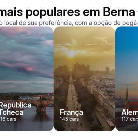
mais populares em Berna
o local de sua preferência, com a opção de pegá-
Ferrari
F8 Spider
/ dia
1500
€
De
2022
•
convertível, desporto
#
RNWMPA4V
Reserve agora
República
Tcheca
França
Ale
116
cars
145
cars
117
car