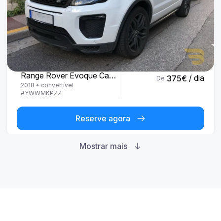
Land Rover
Range Rover Evoque Cabrio
/ dia
375
€
De
2018
•
convertível
#
YWWMKPZZ
Reserve agora
Mostrar mais