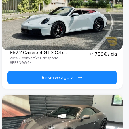
Porsche
992.2 Carrera 4 GTS Cabrio '25
/ dia
750
€
De
2025
•
convertível, desporto
#
RE8NGW64
Reserve agora