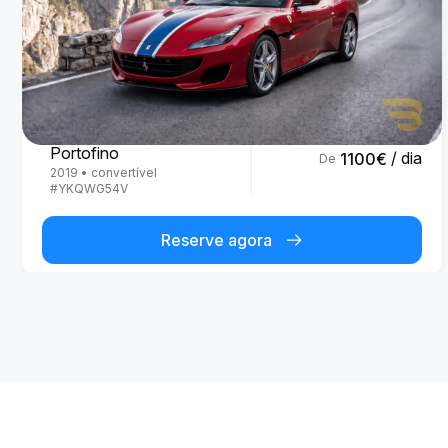
Ferrari
Portofino
/ dia
1100
€
De
2019
•
convertível
#
YKQWG54V
Reserve agora