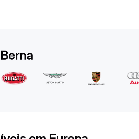
Rolls-Royce
Ghost Long
/ dia
1750
€
De
2022
•
sedan
#
YPKW458N
 Berna
Reserve agora
níveis em Europa