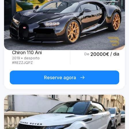
Bugatti
Chiron 110 Ani
/ dia
20000
€
De
2019
•
desporto
#
REZZJQPZ
Reserve agora