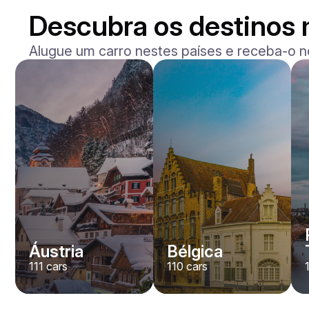
Descubra os destinos 
Alugue um carro nestes países e receba-o n
Mercedes Benz
Maybach S-klasse 580
/ dia
750
€
De
2021
•
sedan
#
YXWG36PR
Reserve agora
Áustria
Bélgica
111
cars
110
cars