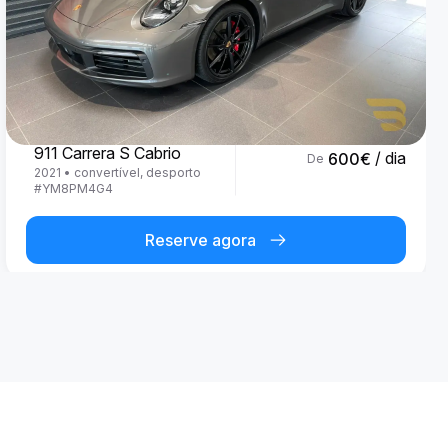
Porsche
911 Carrera S Cabrio
/ dia
600
€
De
2021
•
convertível, desporto
#
YM8PM4G4
Reserve agora