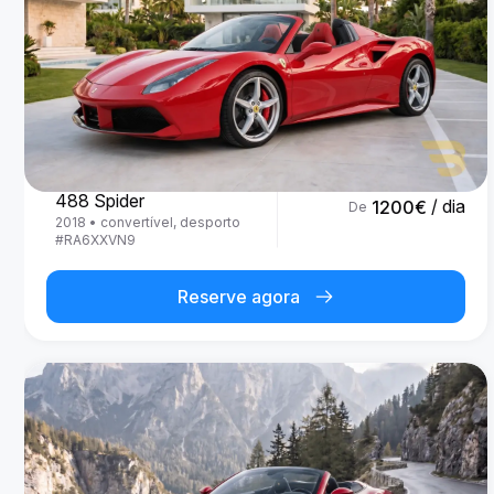
Ferrari
488 Spider
/ dia
1200
€
De
2018
•
convertível, desporto
#
RA6XXVN9
Reserve agora