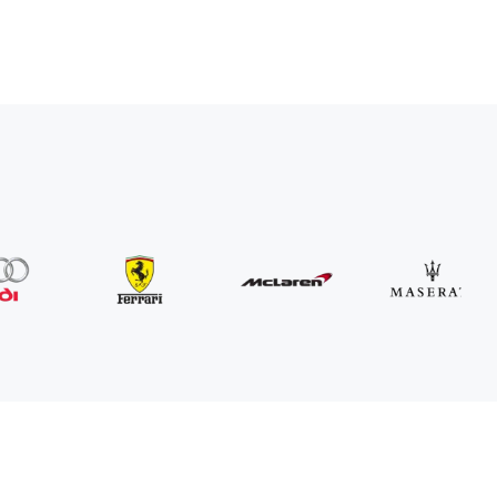
MINI
John Cooper Works Cabrio
/ dia
300
€
De
2021
•
convertível
#
R3P5ZB4E
Reserve agora