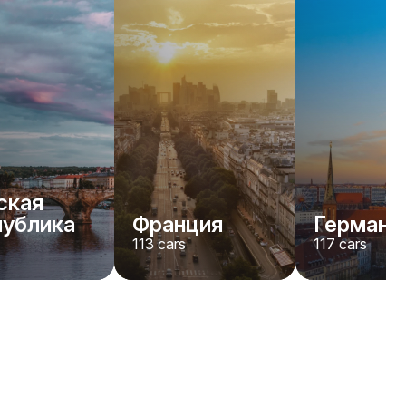
ская
публика
Франция
Германи
113
cars
117
cars