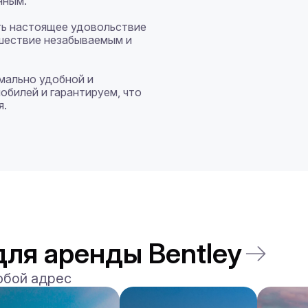
ным.

ть настоящее удовольствие 
шествие незабываемым и 
имально удобной и 
билей и гарантируем, что 
.

ля аренды Bentley
юбой адрес