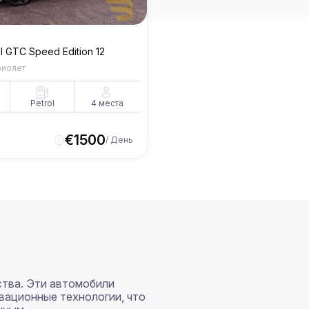
l GTC Speed Edition 12
риолет
Petrol
4
места
€
1500
/ День
ства. Эти автомобили 
ационные технологии, что 