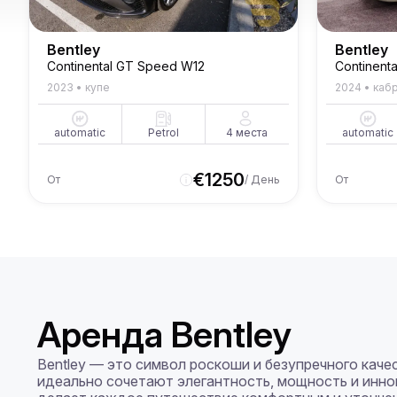
Bentley
Bentley
Continental GT Speed W12
Continenta
2023
•
купе
2024
•
каб
automatic
Petrol
4
места
automatic
€
1250
От
/ День
От
Аренда Bentley
Bentley — это символ роскоши и безупречного каче
идеально сочетают элегантность, мощность и иннов