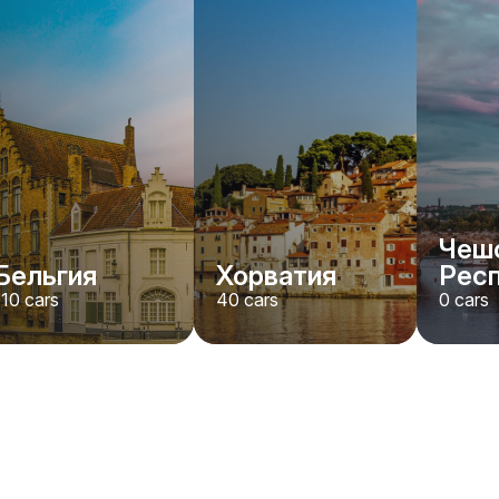
Чеш
Бельгия
Хорватия
Рес
110
cars
40
cars
0
cars