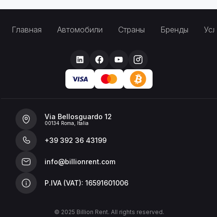
Главная
Автомобили
Страны
Бренды
Усл
Via Bellosguardo 12
00134 Roma, Italia
+39 392 36 43199
info@billionrent.com
P.IVA (VAT): 16591601006
© 2025 Billion Rent. All rights reserved.