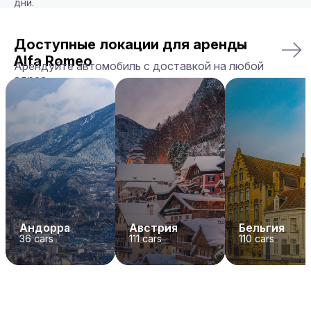
дни.
Доступные локации для аренды
Alfa Romeo
Арендуйте автомобиль с доставкой на любой
адрес
Андорра
Австрия
Бельгия
36
cars
111
cars
110
cars