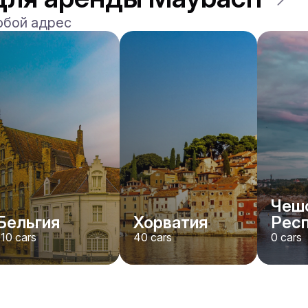
юбой адрес
Чеш
Бельгия
Хорватия
Рес
110
cars
40
cars
0
cars