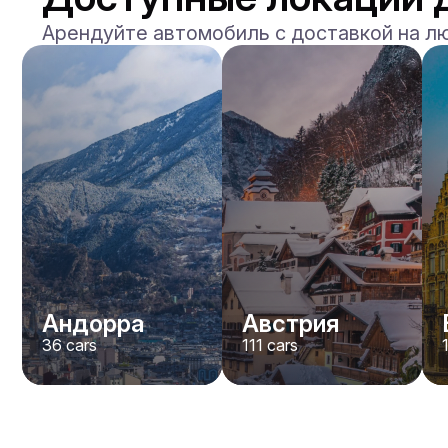
Арендуйте автомобиль с доставкой на л
Андорра
Австрия
36
cars
111
cars