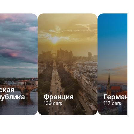
ская
публика
Франция
Германи
139
cars
117
cars