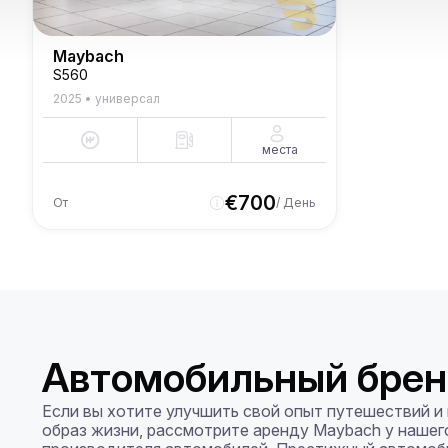
Maybach
S560
2025
•
универсал
места
€
700
От
/ День
Автомобильный брен
Если вы хотите улучшить свой опыт путешествий и 
образ жизни, рассмотрите аренду Maybach у нашег