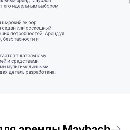
льный бренд Maybach 
т его идеальным выбором 
 широкий выбор 
 седан или роскошный 
аших потребностей. Арендуя 
, безопасности и 
гается тщательному 
ей и средствами 
ыми мультимедийными 
ая деталь разработана, 
для аренды Maybach