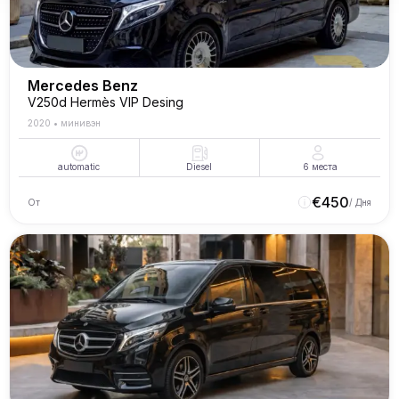
Mercedes Benz
V250d Hermès VIP Desing
2020
•
минивэн
automatic
Diesel
6
места
€
450
От
/ Дня