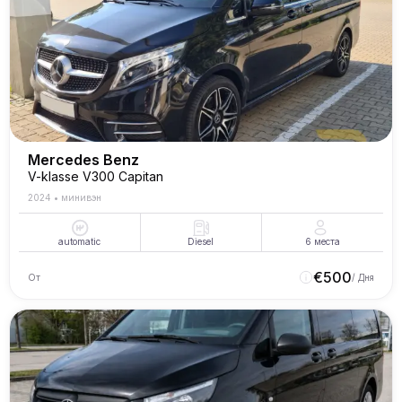
Mercedes Benz
V-klasse V300 Capitan
2024
•
минивэн
automatic
Diesel
6
места
€
500
От
/ Дня