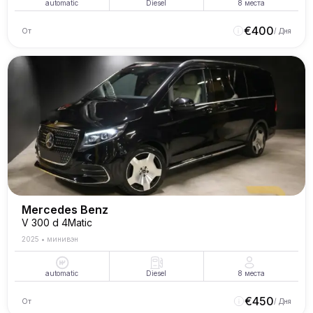
automatic
Diesel
8
места
€
400
От
/ Дня
Mercedes Benz
V 300 d 4Matic
2025
•
минивэн
automatic
Diesel
8
места
€
450
От
/ Дня