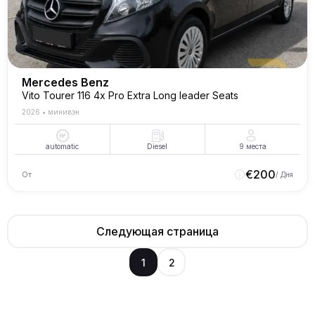
Mercedes Benz
Vito Tourer 116 4x Pro Extra Long leader Seats
2026
•
минивэн
automatic
Diesel
9
места
€
200
От
/ Дня
Следующая страница
1
2