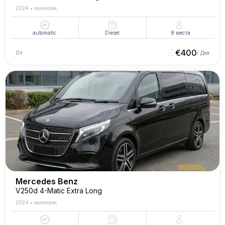
2024
•
минивэн
automatic
Diesel
8
места
€
400
От
/ Дня
Mercedes Benz
V250d 4-Matic Extra Long
2024
•
минивэн