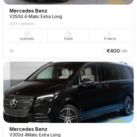
Mercedes Benz
V250d 4-Matic Extra Long
2023
•
минивэн
automatic
Diesel
8
места
€
400
От
/ Дня
Mercedes Benz
V300d 4Matic Extra Long