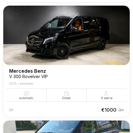
Mercedes Benz
V 300 Rovelver VIP
2025
•
минивэн
automatic
Diesel
8
места
€
1000
От
/ Дня