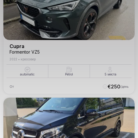
Cupra
Formentor VZ5
2022
•
кроссовер
automatic
Petrol
5
места
€
250
От
/день