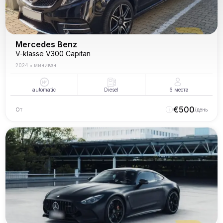
Mercedes Benz
V-klasse V300 Capitan
2024
•
минивэн
automatic
Diesel
6
места
€
500
От
/день