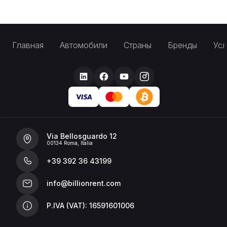
Главная
Автомобили
Страны
Бренды
Усл
Via Bellosguardo 12
00134 Roma, Italia
+39 392 36 43199
info@billionrent.com
P.IVA (VAT): 16591601006