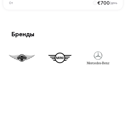
€
700
От
/день
Бренды