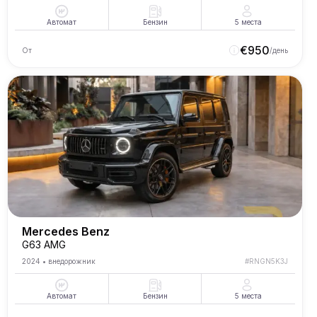
Автомат
Бензин
5
места
€
950
От
/день
Mercedes Benz
G63 AMG
2024
•
внедорожник
#
RNGN5K3J
Автомат
Бензин
5
места