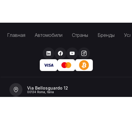
Главная
Автомобили
Страны
Бренды
Усл
Via Bellosguardo 12
00134 Roma, Italia
+39 392 36 43199
info@billionrent.com
P.IVA (VAT): 16591601006