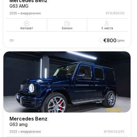
Mercedes Benz
G63 AMG
2025
•
внедорожник
#
Y8J85KGN
Автомат
Бензин
5
места
€
800
От
/день
Mercedes Benz
G63 amg
2023
•
внедорожник
#
Y8WGAQX5