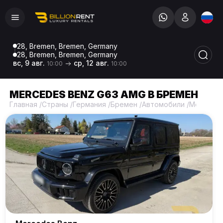
28, Bremen, Bremen, Germany
28, Bremen, Bremen, Germany
вс, 9 авг.
ср, 12 авг.
10:00
10:00
MERCEDES BENZ G63 AMG В БРЕМЕН
Главная
/
Страны
/
Германия
/
Бремен
/
Автомобили
/
Mercedes