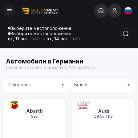
Выберите местоположение
Выберите местоположение
вт, 11 авг.
пт, 14 авг.
10:00
10:00
Автомобили в Германии
Главная
/
Страны
/
Германия
/
Автомобили
Categories
Brands
▾
▾
Abarth
Audi
595
Q8 55 TFSI