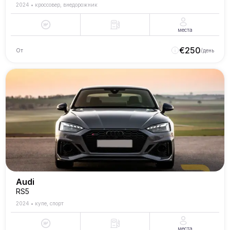
2024
•
кроссовер, внедорожник
места
€
250
От
/день
Audi
RS5
2024
•
купе, спорт
места