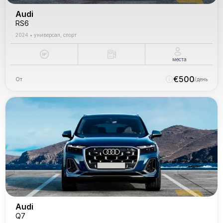
Audi
RS6
2024
•
универсал, спорт
места
€
500
От
/день
Audi
Q7