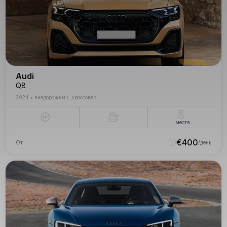
Audi
Q8
2024
•
внедорожник, кроссовер
места
€
400
От
/день