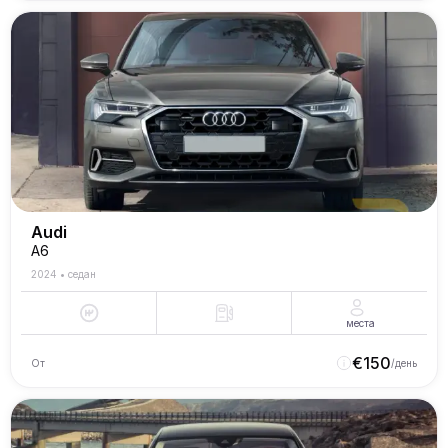
Audi
A6
2024
•
седан
места
€
150
От
/день