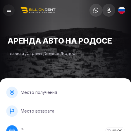
АРЕНДА АВТО НА РОДОСЕ
Главная
/
Страны
/
Greece
/
Родос
Место получения
Место возврата
От