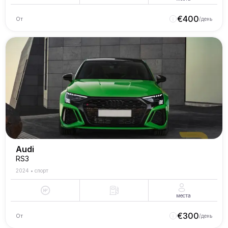
€
400
От
/день
Audi
RS3
2024
•
спорт
места
€
300
От
/день