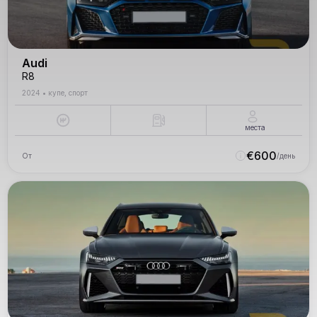
Audi
R8
2024
•
купе, спорт
места
€
600
От
/день