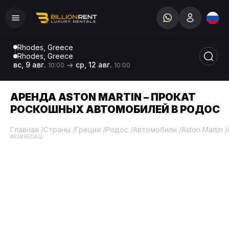
Rhodes, Greece
Rhodes, Greece
вс, 9 авг.
ср, 12 авг.
10:00
10:00
АРЕНДА ASTON MARTIN – ПРОКАТ
РОСКОШНЫХ АВТОМОБИЛЕЙ В РОДОС
Главная
/
Страны
/
Греция
/
Родос
/
Автомобили
/
Aston Martin
/
#R3B85D6Q