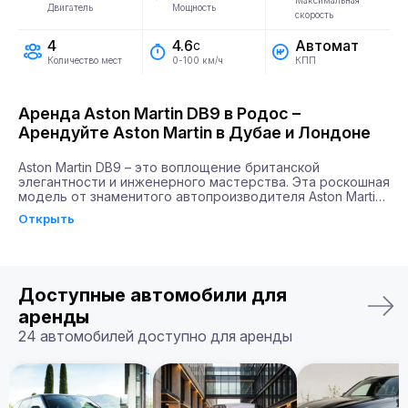
Максимальная
Двигатель
Мощность
скорость
4
Автомат
4.6
с
Количество мест
КПП
0-100 км/ч
Аренда Aston Martin DB9 в Родос –
Арендуйте Aston Martin в Дубае и Лондоне
Aston Martin DB9 – это воплощение британской 
элегантности и инженерного мастерства. Эта роскошная 
модель от знаменитого автопроизводителя Aston Martin 
сочетает в себе силу и стиль, завоевывая сердца 
Открыть
автолюбителей по всему миру. Благодаря мощности 
двигателя в 517 л.с. и способности разгоняться до 100 
км/ч всего за 4,6 секунды, DB9 будет идеальным 
выбором для тех, кто ценит скорость и эстетическое 
удовлетворение.

Доступные автомобили для
Почему именно Billion Rent?

аренды
Billion Rent предлагает аренду автомобилей премиум-
24 автомобилей доступно для аренды
класса по всей Европе. Мы гарантируем надежный 
сервис, удобство аренды, доставку автомобиля прямо к 
вам и точное соответствие машины вашим ожиданиям.

Бронируйте ваш Aston Martin DB9 уже сегодня!