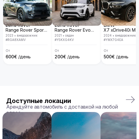
Land Rover
Land Rover
BMW
Range Rover Sport D300 R-Dynamic SE
Range Rover Evoque
2023
•
внедорожник
2021
•
седан
2024
•
внедорожник
#
RGA8XAMV
#
Y5KXG4KV
#
YMX7G4EA
От
От
От
600
€
/день
200
€
/день
500
€
/день
Доступные локации
Арендуйте автомобиль с доставкой на любой
адрес