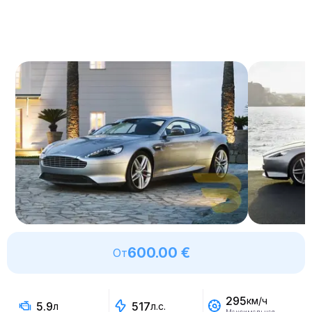
600.00 €
От
295
км/ч
5.9
517
л
л.с.