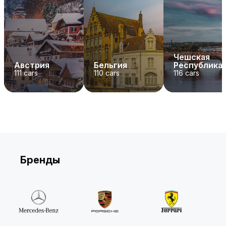
Чешская
Австрия
Бельгия
Республика
111
cars
110
cars
116
cars
Бренды