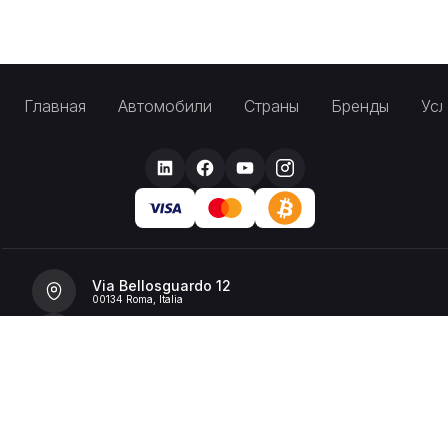
Главная
Автомобили
Страны
Бренды
Усл
Via Bellosguardo 12
00134 Roma, Italia
+39 392 36 43199
info@billionrent.com
P.IVA (VAT): 16591601006