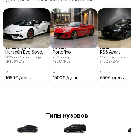
Lamborghini
Ferrari
Audi
Huracán Evo Spyder
Portofino
RS6 Avant
2025
•
кабриолет, спорт
2023
•
спорт
2025
•
спорт, универс
#
R4G6MVAE
#
YVJD7NBZ
#
Y5QGKZPD
От
От
От
1650
€
/день
1500
€
/день
650
€
/день
Типы кузовов