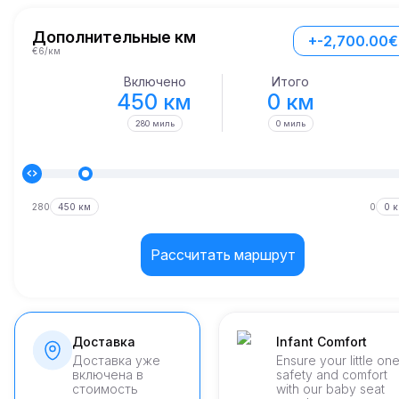
Дополнительные км
+-2,700.00€
€6/км
Включено
Итого
450 км
0 км
280 миль
0 миль
280
450 км
0
0 
Рассчитать маршрут
Доставка
Infant Comfort
Доставка уже
Ensure your little on
включена в
safety and comfort
стоимость
with our baby seat