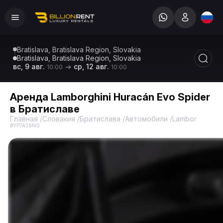
Bratislava, Bratislava Region, Slovakia
Bratislava, Bratislava Region, Slovakia
вс, 9 авг.
ср, 12 авг.
10:00
10:00
Аренда Lamborghini Huracán Evo Spider
в Братиславе
Главная
/
Словакия
/
Братислава
/
Автомобили
/
Lamborghini
/
H
#YP7A38NG