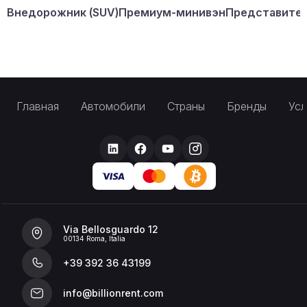
Внедорожник (SUV)
Премиум-минивэн
Представител
Главная
Автомобили
Страны
Бренды
Усл
Via Bellosguardo 12
00134 Roma, Italia
+39 392 36 43199
info@billionrent.com