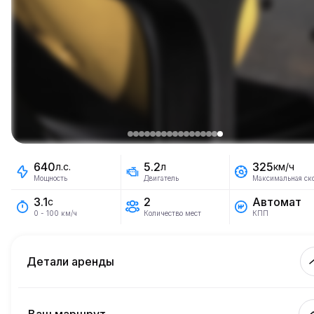
640
5.2
325
л.с.
л
км/ч
Мощность
Двигатель
Максимальная ск
2
Автомат
3.1
с
Количество мест
КПП
0 - 100 км/ч
Детали аренды
Включено км
450.
На весь срок аренды