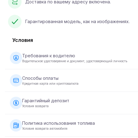
Доставка по вашему адресу включена.
Гарантированная модель, как на изображениях.
Условия
Требования к водителю
Водительское удостоверение и документ, удостоверяющий личность
Возраст от 23 лет, действующее водительское
удостоверение, документ, удостоверяющий личность, дл
Способы оплаты
некоторых автомобилей - не менее 2 лет водительского
Кредитная карта или криптовалюта
стажа.
Оплату за аренду автомобиля можно осуществить с
помощью кредитной карты или криптовалюты. При
Гарантийный депозит
бронировании оплата производится в полном размере дл
Условия возврата
подтверждения вашей брони.
Перед передачей автомобиля требуется внесение
гарантийного депозита. Сумма депозита зависит от
Политика использования топлива
автомобиля и возвращается в течение 5-10 рабочих дней
Условия возврата автомобиля
после возврата автомобиля в надлежащем состоянии.