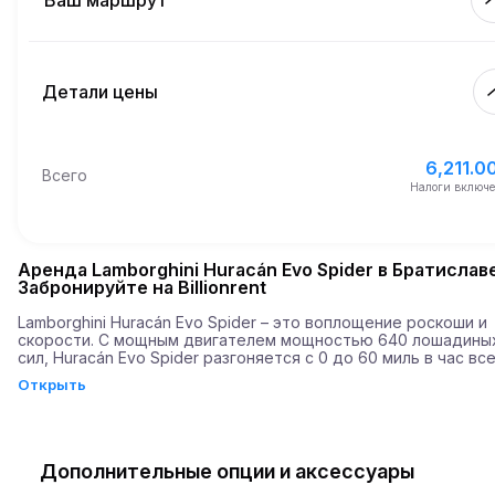
Ваш маршрут
Начало
6.00
Стоимость дополнительного км
10:00
9 авг. 2026 г.
Детали цены
Окончание
Минимальный возраст
10:00
12 авг. 2026 г.
6,211.00
Базовая стоимость аренды
6,211.0
Всего
12,000.00
Депозит
Налоги включ
Аренда Lamborghini Huracán Evo Spider в Братиславе
Забронируйте на Billionrent
Lamborghini Huracán Evo Spider – это воплощение роскоши и 
скорости. С мощным двигателем мощностью 640 лошадиных
сил, Huracán Evo Spider разгоняется с 0 до 60 миль в час всег
3,1 секунды. Этот впечатляющий спорткар, с его элегантным 
Открыть
дизайном - это идеальный выбор для тех, кто любит адрена
и ценит комфорт и безопасность.
Дополнительные опции и аксессуары