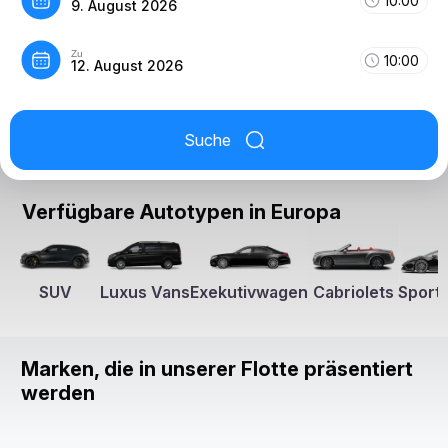
10:00
9. August 2026
Zu
10:00
12. August 2026
Suche
Verfügbare Autotypen in Europa
SUV
Luxus Vans
Exekutivwagen
Cabriolets
Sport
Marken, die in unserer Flotte präsentiert
werden