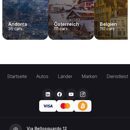
Andorra
Österreich
Belgien
36
cars
111
cars
110
cars
Startseite
Autos
Länder
Marken
Dienstleis
Via Bellosguardo 12