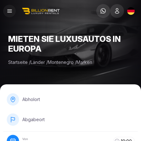
MIETEN SIE LUXUSAUTOS IN
EUROPA
Startseite
/
Länder
/
Montenegro
/
Marken
Abholort
Abgabeort
Von