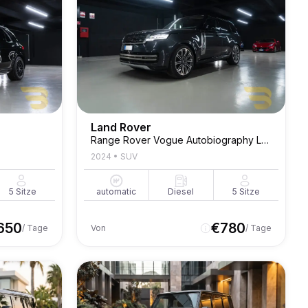
Land Rover
Range Rover Vogue Autobiography Long P530
2024
•
SUV
5
Sitze
automatic
Diesel
5
Sitze
650
€
780
/ Tage
Von
/ Tage