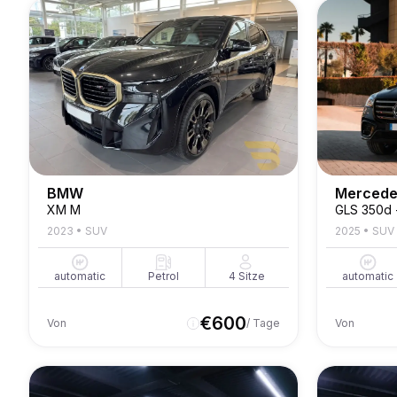
BMW
Mercede
XM M
GLS 350d -
2023
•
SUV
2025
•
SUV
automatic
Petrol
4
Sitze
automatic
€
600
Von
/ Tage
Von