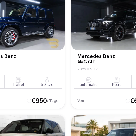
s Benz
Mercedes Benz
AMG GLE
2022
•
SUV
Petrol
5
Sitze
automatic
Petrol
€
950
€
/ Tage
Von