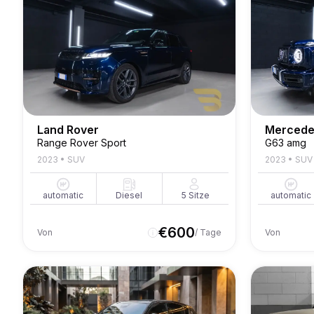
Land Rover
Mercede
Range Rover Sport
G63 amg
2023
•
SUV
2023
•
SUV
automatic
Diesel
5
Sitze
automatic
€
600
Von
/ Tage
Von