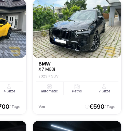
BMW
X7 M60i
2023
•
SUV
4
Sitze
automatic
Petrol
7
Sitze
700
€
590
/ Tage
Von
/ Tage