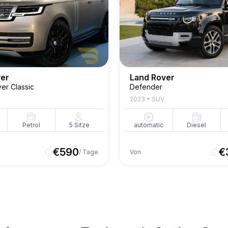
ver
Land Rover
er Classic
Defender
2023
•
SUV
Petrol
5
Sitze
automatic
Diesel
€
590
€
/ Tage
Von