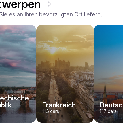
ntwerpen
e es an Ihren bevorzugten Ort liefern,
echische
blik
Frankreich
Deutschl
113
cars
117
cars