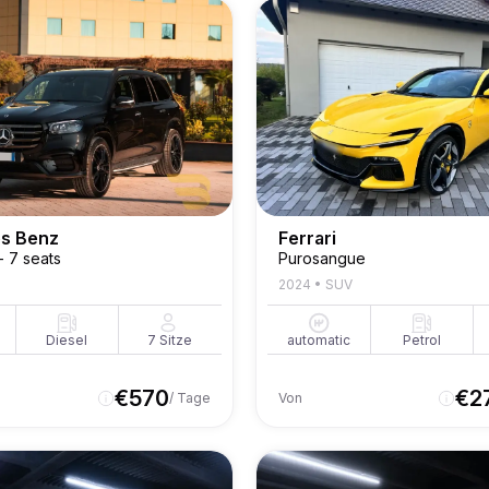
s Benz
Ferrari
 7 seats
Purosangue
2024
•
SUV
Diesel
7
Sitze
automatic
Petrol
€
570
€
2
/ Tage
Von