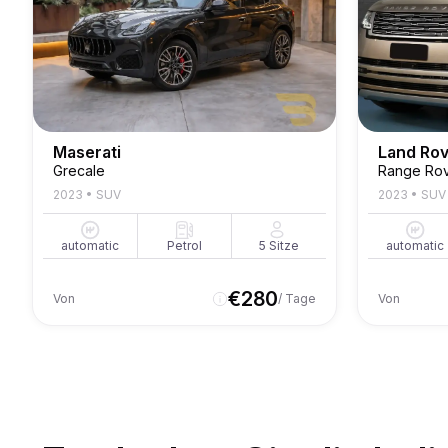
Maserati
Land Ro
Grecale
Range Rov
2023
•
SUV
2023
•
SUV
automatic
Petrol
5
Sitze
automatic
€
280
Von
/ Tage
Von