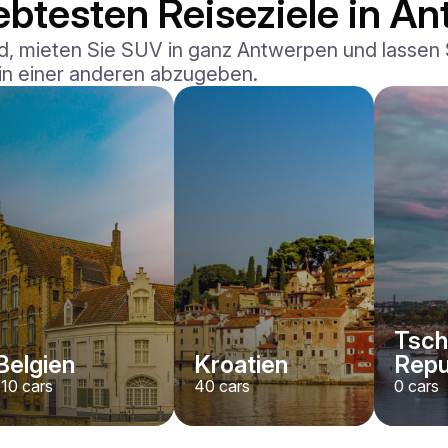
ebtesten Reiseziele in A
 mieten Sie SUV in ganz Antwerpen und lassen Si
 in einer anderen abzugeben.
Tsch
Belgien
Kroatien
Repu
110
cars
40
cars
0
cars