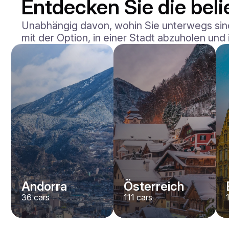
Entdecken Sie die beli
Unabhängig davon, wohin Sie unterwegs sind,
mit der Option, in einer Stadt abzuholen und
Andorra
Österreich
36
cars
111
cars