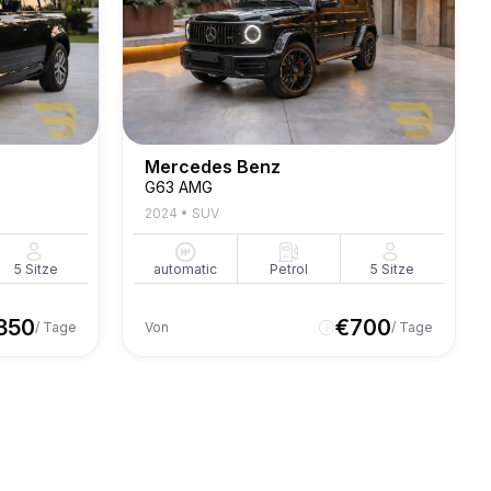
Mercedes Benz
G63 AMG
2024
•
SUV
5
Sitze
automatic
Petrol
5
Sitze
350
€
700
/ Tage
Von
/ Tage