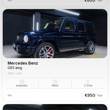
€
600
Von
/ Tage
Mercedes Benz
G63 amg
2023
•
SUV
automatic
Petrol
5
Sitze
€
950
Von
/ Tage