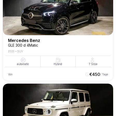
Mercedes Benz
GLE 300 d 4Matic
2025
•
SUV
automatic
Hybrid
7
Sitze
€
450
Von
/ Tage