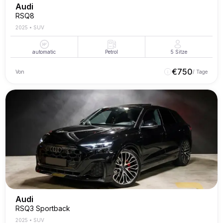
Audi
RSQ8
2025
•
SUV
automatic
Petrol
5
Sitze
€
750
Von
/ Tage
Audi
RSQ3 Sportback
2025
•
SUV