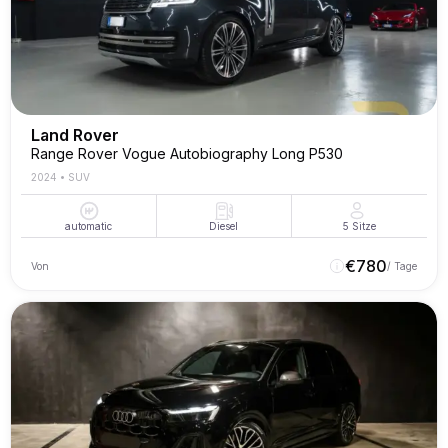
Land Rover
Range Rover Vogue Autobiography Long P530
2024
•
SUV
automatic
Diesel
5
Sitze
€
780
Von
/ Tage