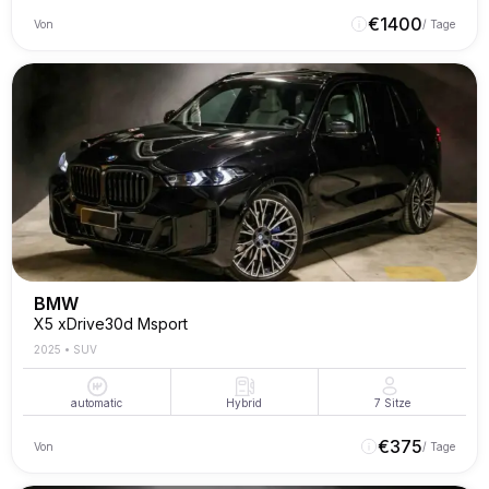
€
1400
Von
/ Tage
BMW
X5 xDrive30d Msport
2025
•
SUV
automatic
Hybrid
7
Sitze
€
375
Von
/ Tage