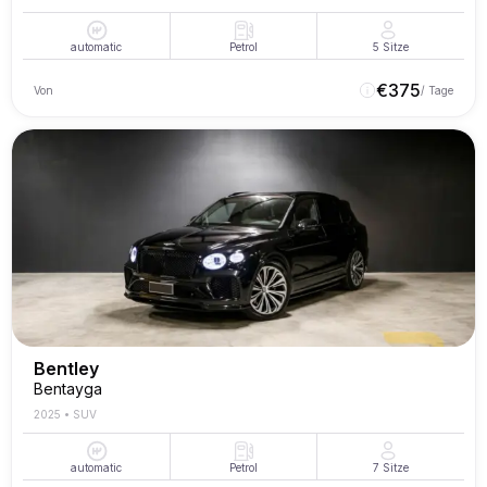
automatic
Petrol
5
Sitze
€
375
Von
/ Tage
Bentley
Bentayga
2025
•
SUV
automatic
Petrol
7
Sitze