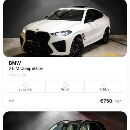
BMW
X6 M Competition
2025
•
SUV
automatic
Petrol
5
Sitze
€
750
Von
/ Tage