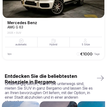
Mercedes Benz
AMG G 63
2025
•
SUV
automatic
Hybrid
5
Sitze
€
1000
Von
/ Tage
Entdecken Sie die beliebtesten
Reiseziele in Bergamo
Unabhängig davon, wohin Sie unterwegs sind,
mieten Sie SUV in ganz Bergamo und lassen Sie es
an Ihren bevorzugten Ort liefern, mit der Option, in
einer Stadt abzuholen und in einer anderen
abzugeben.