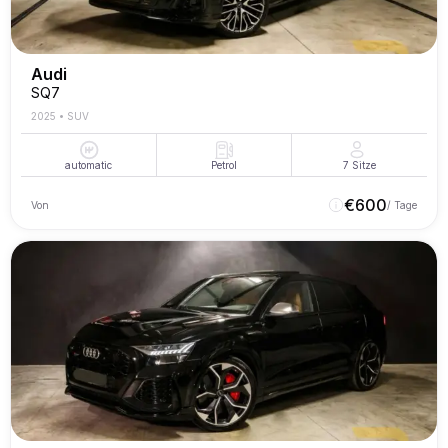
Audi
SQ7
2025
•
SUV
automatic
Petrol
7
Sitze
€
600
Von
/ Tage