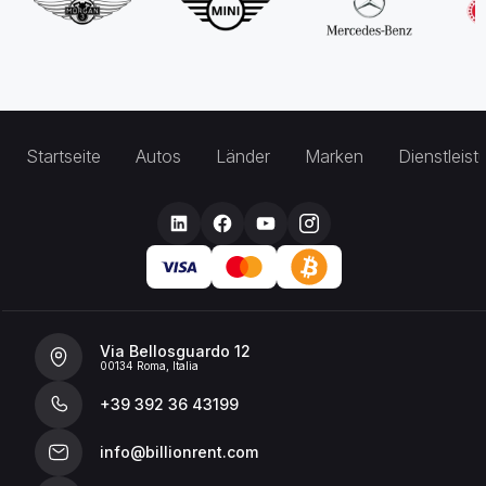
Startseite
Autos
Länder
Marken
Dienstleis
Via Bellosguardo 12
00134 Roma, Italia
+39 392 36 43199
info@billionrent.com