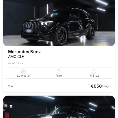
Mercedes Benz
AMG GLE
2022
•
SUV
automatic
Petrol
5
Sitze
€
650
Von
/ Tage