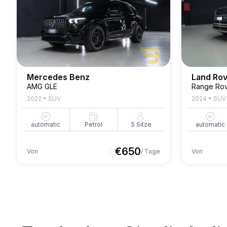
Mercedes Benz
Land Ro
AMG GLE
2022
•
SUV
2024
•
SUV
automatic
Petrol
5
Sitze
automatic
€
650
Von
/ Tage
Von