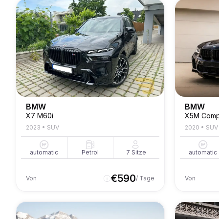
BMW
BMW
X7 M60i
X5M Compe
2023
•
SUV
2020
•
SUV
automatic
Petrol
7
Sitze
automatic
€
590
Von
/ Tage
Von