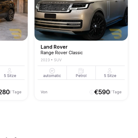
Land Rover
Range Rover Classic
2023
•
SUV
5
Sitze
automatic
Petrol
5
Sitze
280
€
590
/ Tage
Von
/ Tage