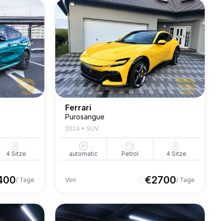
Ferrari
Purosangue
2024
•
SUV
4
Sitze
automatic
Petrol
4
Sitze
400
€
2700
/ Tage
Von
/ Tage