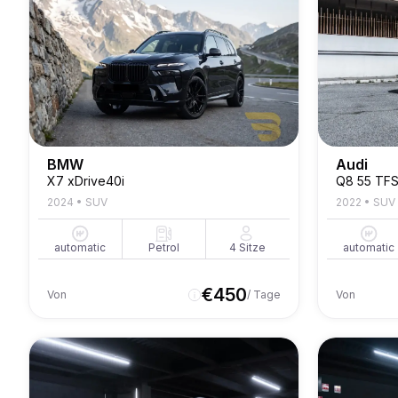
BMW
Audi
X7 xDrive40i
Q8 55 TFS
2024
•
SUV
2022
•
SUV
automatic
Petrol
4
Sitze
automatic
€
450
Von
/ Tage
Von