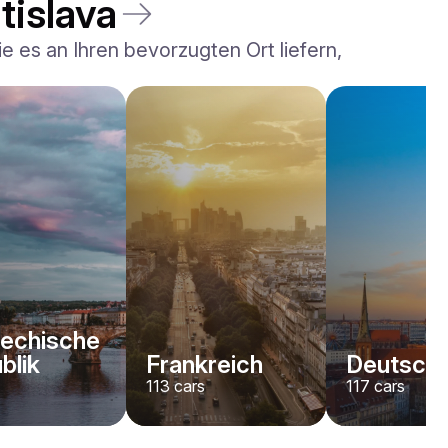
tislava
 es an Ihren bevorzugten Ort liefern,
echische
blik
Frankreich
Deutschl
113
cars
117
cars