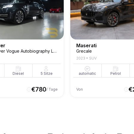
ver
Maserati
Range Rover Vogue Autobiography Long P530
Grecale
2023
•
SUV
Diesel
5
Sitze
automatic
Petrol
€
780
€
/ Tage
Von