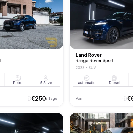
Land Rover
I
Range Rover Sport
2023
•
SUV
Petrol
5
Sitze
automatic
Diesel
€
250
€
/ Tage
Von