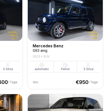
Mercedes Benz
G63 amg
2023
•
SUV
5
Sitze
automatic
Petrol
5
Sitze
600
€
950
/ Tage
Von
/ Tage