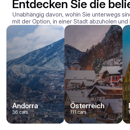
Entdecken Sie die beli
Unabhängig davon, wohin Sie unterwegs sind,
mit der Option, in einer Stadt abzuholen und
Andorra
Österreich
36
cars
111
cars