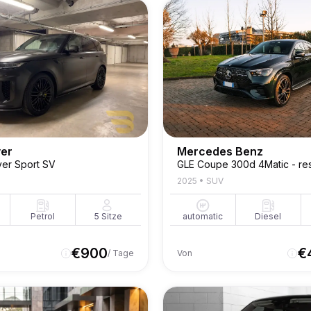
ver
Mercedes Benz
er Sport SV
GLE Coupe 300d 4Matic - res
2025
•
SUV
Petrol
5
Sitze
automatic
Diesel
€
900
€
/ Tage
Von