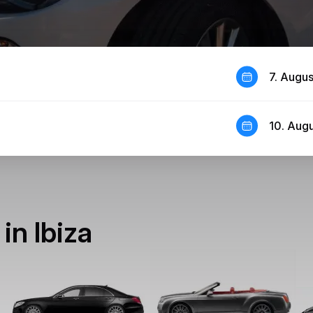
7. Augu
10. Aug
in Ibiza