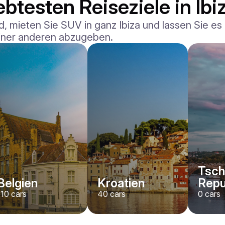
btesten Reiseziele in Ibi
 mieten Sie SUV in ganz Ibiza und lassen Sie es a
 einer anderen abzugeben.
Tsch
Belgien
Kroatien
Repu
110
cars
40
cars
0
cars