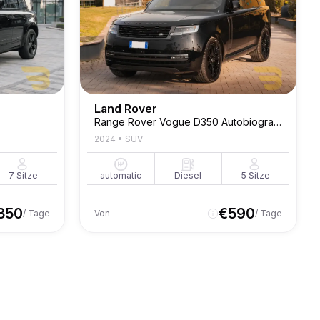
Land Rover
Range Rover Vogue D350 Autobiography
2024
•
SUV
7
Sitze
automatic
Diesel
5
Sitze
350
€
590
/ Tage
Von
/ Tage