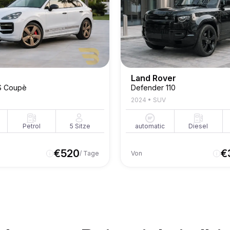
Land Rover
S Coupè
Defender 110
2024
•
SUV
Petrol
5
Sitze
automatic
Diesel
€
520
€
/ Tage
Von