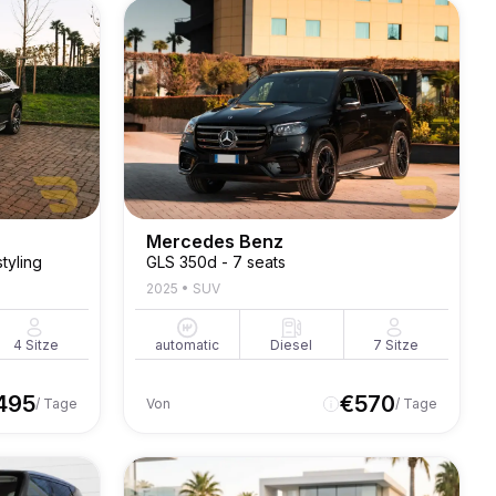
Mercedes Benz
tyling
GLS 350d - 7 seats
2025
•
SUV
4
Sitze
automatic
Diesel
7
Sitze
495
€
570
/ Tage
Von
/ Tage