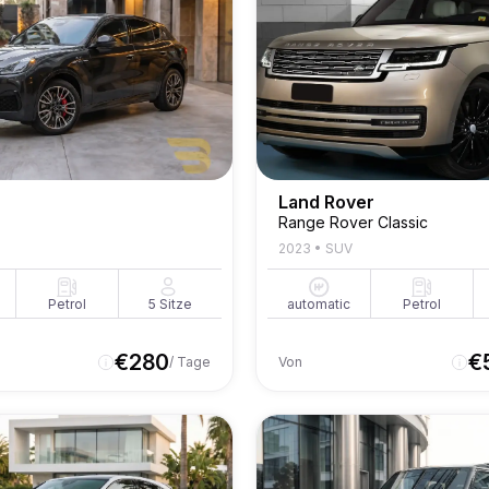
Land Rover
Range Rover Classic
2023
•
SUV
Petrol
5
Sitze
automatic
Petrol
€
280
€
/ Tage
Von