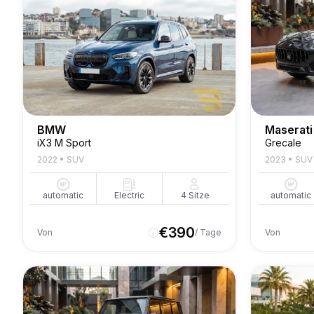
BMW
Maserati
iX3 M Sport
Grecale
2022
•
SUV
2023
•
SUV
automatic
Electric
4
Sitze
automatic
€
390
Von
/ Tage
Von