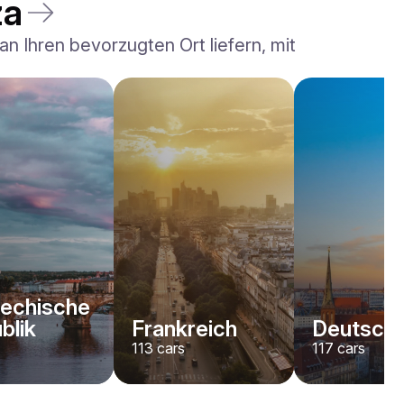
za
n Ihren bevorzugten Ort liefern, mit
echische
blik
Frankreich
Deutschl
113
cars
117
cars