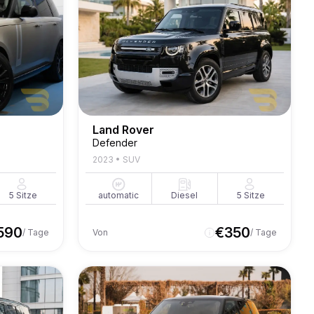
Land Rover
Defender
2023
•
SUV
5
Sitze
automatic
Diesel
5
Sitze
590
€
350
/ Tage
Von
/ Tage