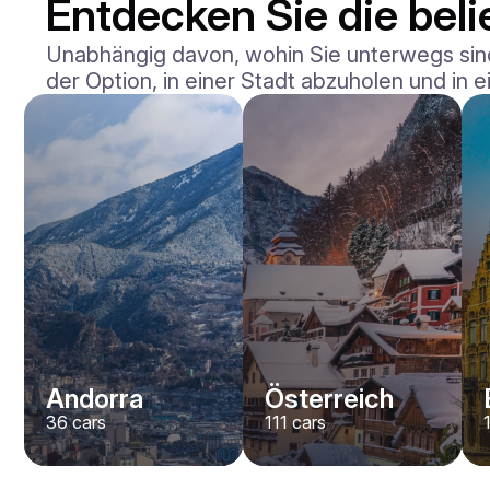
Entdecken Sie die belie
Unabhängig davon, wohin Sie unterwegs sind,
der Option, in einer Stadt abzuholen und in
Andorra
Österreich
36
cars
111
cars