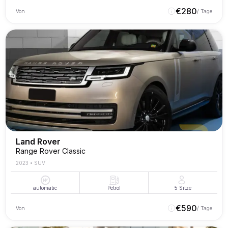
€
280
Von
/ Tage
Land Rover
Range Rover Classic
2023
•
SUV
automatic
Petrol
5
Sitze
€
590
Von
/ Tage