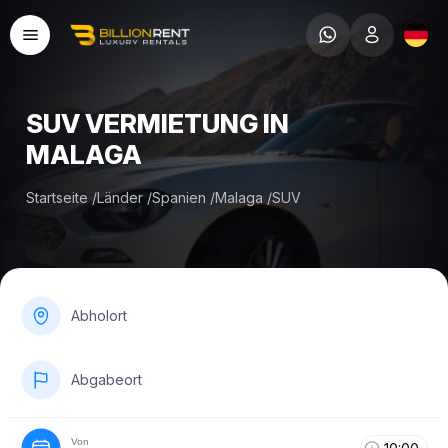
SUV VERMIETUNG IN
MALAGA
Startseite
/
Länder
/
Spanien
/
Malaga
/
SUV
Abholort
Abgabeort
Von