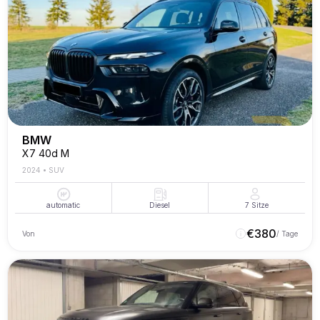
BMW
X7 40d M
2024
•
SUV
automatic
Diesel
7
Sitze
€
380
Von
/ Tage