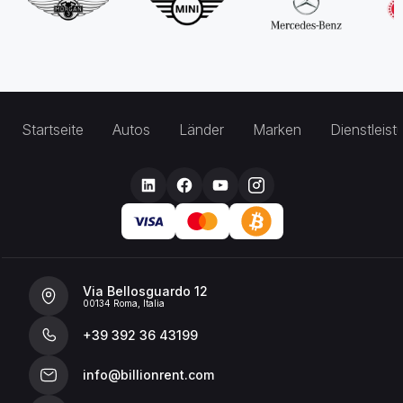
Startseite
Autos
Länder
Marken
Dienstleis
Via Bellosguardo 12
00134 Roma, Italia
+39 392 36 43199
info@billionrent.com