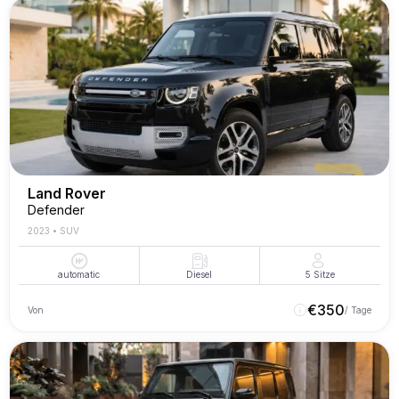
Land Rover
Defender
2023
•
SUV
automatic
Diesel
5
Sitze
€
350
Von
/ Tage