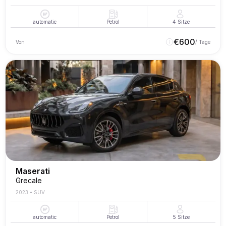
automatic
Petrol
4
Sitze
€
600
Von
/ Tage
Maserati
Grecale
2023
•
SUV
automatic
Petrol
5
Sitze