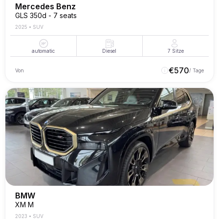
Mercedes Benz
GLS 350d - 7 seats
2025
•
SUV
automatic
Diesel
7
Sitze
€
570
Von
/ Tage
BMW
XM M
2023
•
SUV