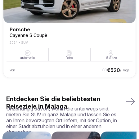
Porsche
Cayenne S Coupè
2024
•
SUV
automatic
Petrol
5
Sitze
€
520
Von
/ Tage
Entdecken Sie die beliebtesten
Reiseziele in Malaga
Unabhängig davon, wohin Sie unterwegs sind,
mieten Sie SUV in ganz Malaga und lassen Sie es
an Ihren bevorzugten Ort liefern, mit der Option, in
einer Stadt abzuholen und in einer anderen
abzugeben.