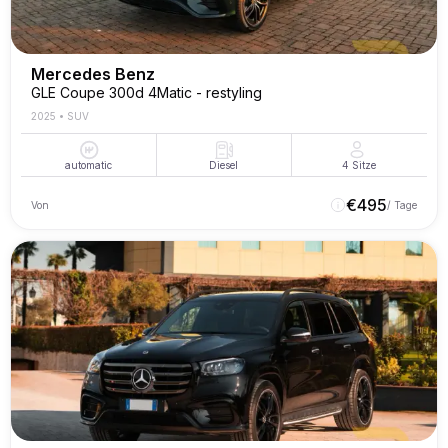
Mercedes Benz
GLE Coupe 300d 4Matic - restyling
2025
•
SUV
automatic
Diesel
4
Sitze
€
495
Von
/ Tage