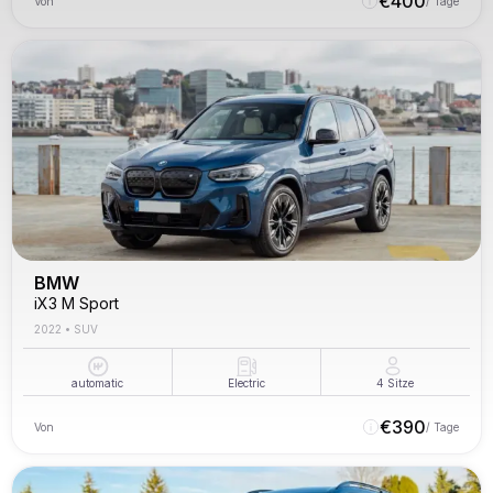
€
400
Von
/ Tage
BMW
iX3 M Sport
2022
•
SUV
automatic
Electric
4
Sitze
€
390
Von
/ Tage