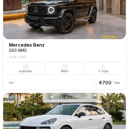
Mercedes Benz
G63 AMG
2024
•
SUV
automatic
Petrol
5
Sitze
€
700
Von
/ Tage