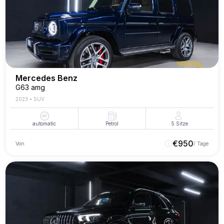
Mercedes Benz
G63 amg
2023
•
SUV
automatic
Petrol
5
Sitze
€
950
Von
/ Tage