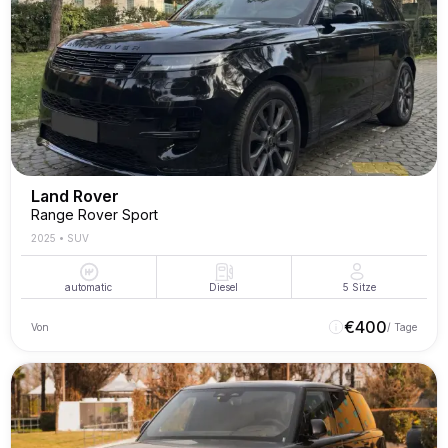
Land Rover
Range Rover Sport
2025
•
SUV
automatic
Diesel
5
Sitze
€
400
Von
/ Tage