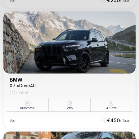
€
250
Von
/ Tage
BMW
X7 xDrive40i
2024
•
SUV
automatic
Petrol
4
Sitze
€
450
Von
/ Tage