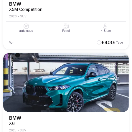
BMW
X5M Competition
2020
•
SUV
automatic
Petrol
4
Sitze
€
400
Von
/ Tage
BMW
X6
2025
•
SUV