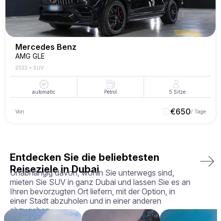
Mercedes Benz
AMG GLE
2022
•
SUV
automatic
Petrol
5
Sitze
€
650
Von
/ Tage
Entdecken Sie die beliebtesten
Reiseziele in Dubai
Unabhängig davon, wohin Sie unterwegs sind,
mieten Sie SUV in ganz Dubai und lassen Sie es an
Ihren bevorzugten Ort liefern, mit der Option, in
einer Stadt abzuholen und in einer anderen
abzugeben.