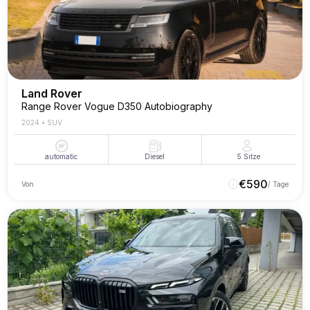
Land Rover
Range Rover Vogue D350 Autobiography
2024
•
SUV
automatic
Diesel
5
Sitze
€
590
Von
/ Tage