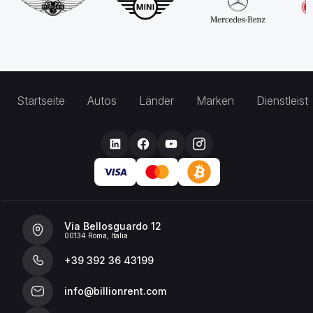
Startseite
Autos
Länder
Marken
Dienstleis
Via Bellosguardo 12
00134 Roma, Italia
+39 392 36 43199
info@billionrent.com