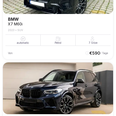
BMW
X7 M60i
2023
•
SUV
automatic
Petrol
7
Sitze
€
590
Von
/ Tage