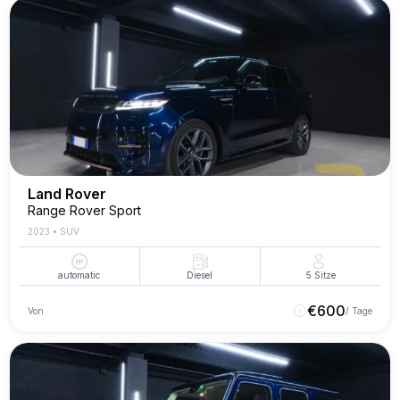
Land Rover
Range Rover Sport
2023
•
SUV
automatic
Diesel
5
Sitze
€
600
Von
/ Tage