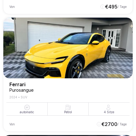
€
495
Von
/ Tage
Ferrari
Purosangue
2024
•
SUV
automatic
Petrol
4
Sitze
€
2700
Von
/ Tage