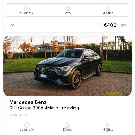
automatic
Petrol
4
Sitze
€
400
Von
/ Tage
Mercedes Benz
GLE Coupe 300d 4Matic - restyling
2025
•
SUV
automatic
Diesel
4
Sitze