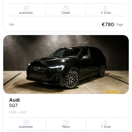
automatic
Diesel
5
Sitze
€
780
Von
/ Tage
Audi
SQ7
2025
•
SUV
automatic
Petrol
7
Sitze