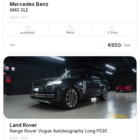
Mercedes Benz
AMG GLE
2022
•
SUV
automatic
Petrol
5
Sitze
€
650
Von
/ Tage
Land Rover
Range Rover Vogue Autobiography Long P530
2024
•
SUV