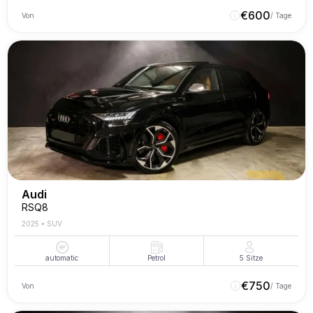
€
600
Von
/ Tage
Audi
RSQ8
2025
•
SUV
automatic
Petrol
5
Sitze
€
750
Von
/ Tage