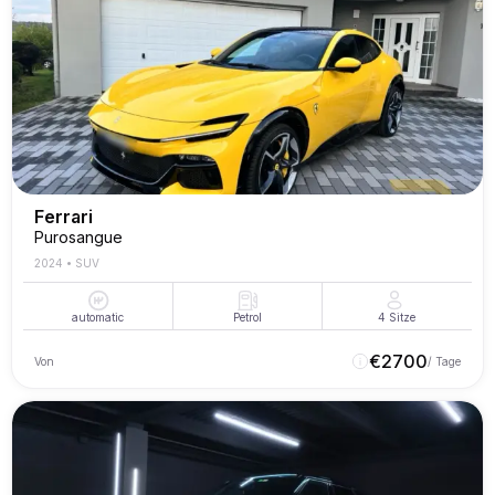
Ferrari
Purosangue
2024
•
SUV
automatic
Petrol
4
Sitze
€
2700
Von
/ Tage