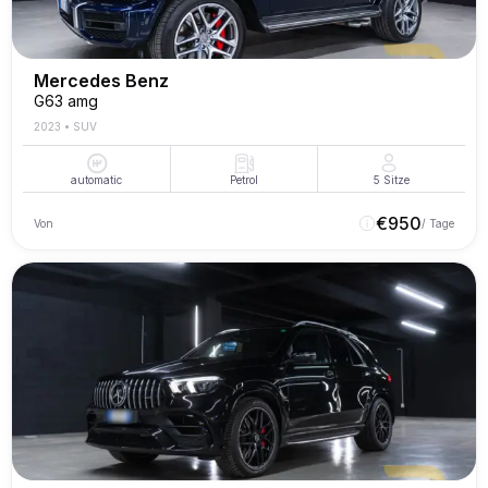
Mercedes Benz
G63 amg
2023
•
SUV
automatic
Petrol
5
Sitze
€
950
Von
/ Tage