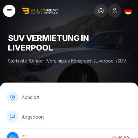
SUV VERMIETUNG IN
LIVERPOOL
Startseite
/
Länder
/
Vereinigtes Königreich
/
Liverpool
/
SUV
Abholort
Abgabeort
Von