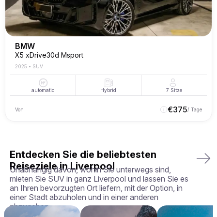
BMW
X5 xDrive30d Msport
2025
•
SUV
automatic
Hybrid
7
Sitze
€
375
Von
/ Tage
Entdecken Sie die beliebtesten
Reiseziele in Liverpool
Unabhängig davon, wohin Sie unterwegs sind,
mieten Sie SUV in ganz Liverpool und lassen Sie es
an Ihren bevorzugten Ort liefern, mit der Option, in
einer Stadt abzuholen und in einer anderen
abzugeben.