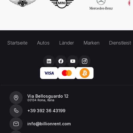
Startseite
Autos
Länder
Marken
Dienstleis
Via Bellosguardo 12
00134 Roma, Italia
+39 392 36 43199
info@billionrent.com