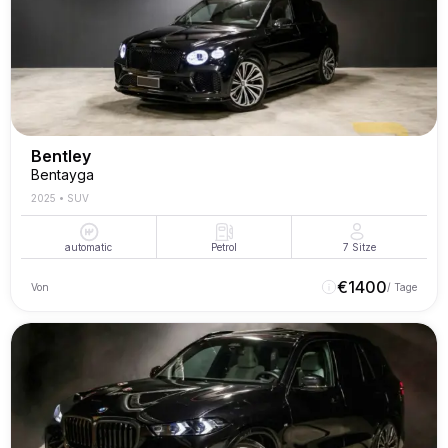
Bentley
Bentayga
2025
•
SUV
automatic
Petrol
7
Sitze
€
1400
Von
/ Tage