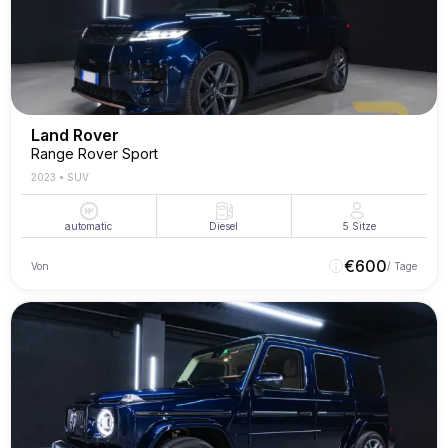
Land Rover
Range Rover Sport
2023
•
SUV
automatic
Diesel
5
Sitze
€
600
Von
/ Tage