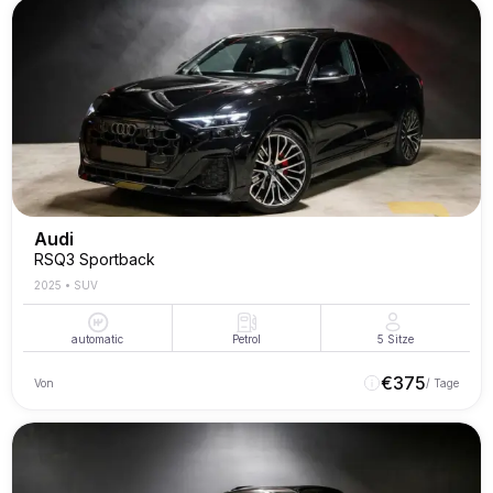
Audi
RSQ3 Sportback
2025
•
SUV
automatic
Petrol
5
Sitze
€
375
Von
/ Tage