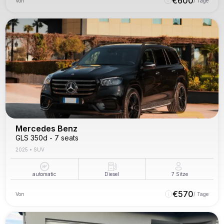
€
600
Von
/ Tage
Mercedes Benz
GLS 350d - 7 seats
2025
•
SUV
automatic
Diesel
7
Sitze
€
570
Von
/ Tage