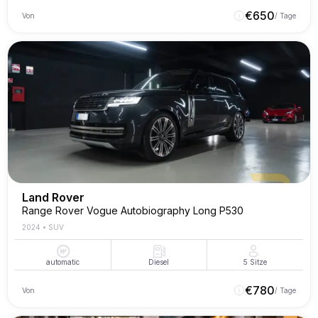
€
650
Von
/ Tage
Land Rover
Range Rover Vogue Autobiography Long P530
2024
•
SUV
automatic
Diesel
5
Sitze
€
780
Von
/ Tage