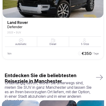
Land Rover
Defender
2023
•
SUV
automatic
Diesel
5
Sitze
€
350
Von
/ Tage
Entdecken Sie die beliebtesten
Reiseziele in Manchester
Unabhängig davon, wohin Sie unterwegs sind,
mieten Sie SUV in ganz Manchester und lassen Sie
es an Ihren bevorzugten Ort liefern, mit der Option,
in einer Stadt abzuholen und in einer anderen
abzugeben.