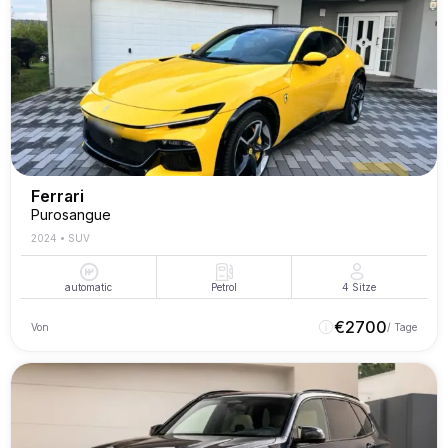
Ferrari
Purosangue
2024
•
SUV
automatic
Petrol
4
Sitze
€
2700
Von
/ Tage