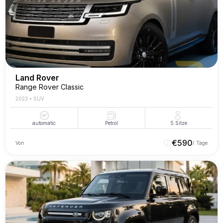
Land Rover
Range Rover Classic
2023
•
SUV
automatic
Petrol
5
Sitze
€
590
Von
/ Tage