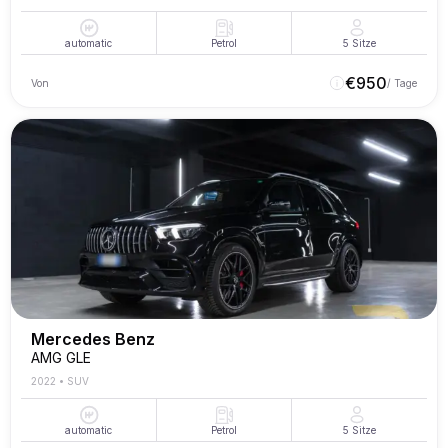
automatic
Petrol
5
Sitze
€
950
Von
/ Tage
Mercedes Benz
AMG GLE
2022
•
SUV
automatic
Petrol
5
Sitze