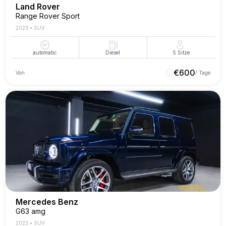
Land Rover
Range Rover Sport
2023
•
SUV
automatic
Diesel
5
Sitze
€
600
Von
/ Tage
Mercedes Benz
G63 amg
2023
•
SUV