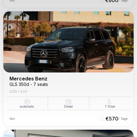
€
600
Von
/ Tage
Mercedes Benz
GLS 350d - 7 seats
2025
•
SUV
automatic
Diesel
7
Sitze
€
570
Von
/ Tage