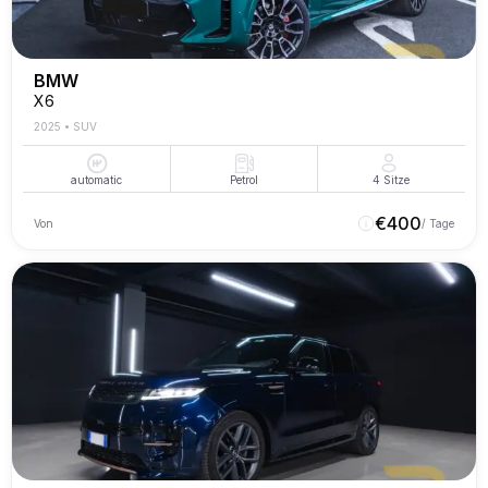
BMW
X6
2025
•
SUV
automatic
Petrol
4
Sitze
€
400
Von
/ Tage