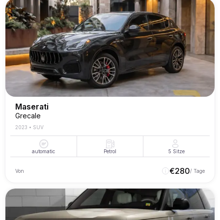
Maserati
Grecale
2023
•
SUV
automatic
Petrol
5
Sitze
€
280
Von
/ Tage