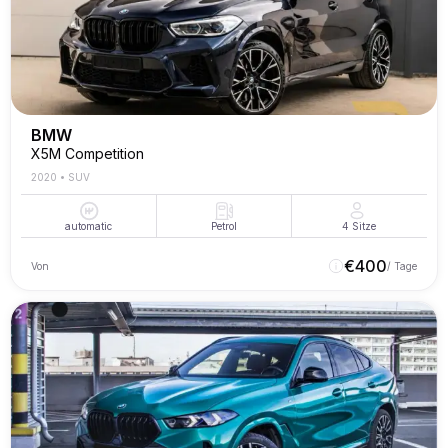
BMW
X5M Competition
2020
•
SUV
automatic
Petrol
4
Sitze
€
400
Von
/ Tage