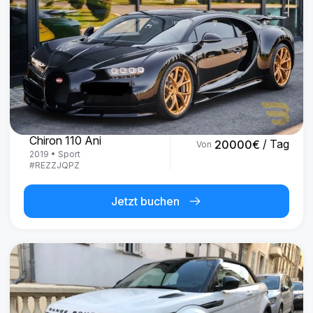
Bugatti
Chiron 110 Ani
/ Tag
20000
€
Von
2019
•
Sport
#
REZZJQPZ
Jetzt buchen