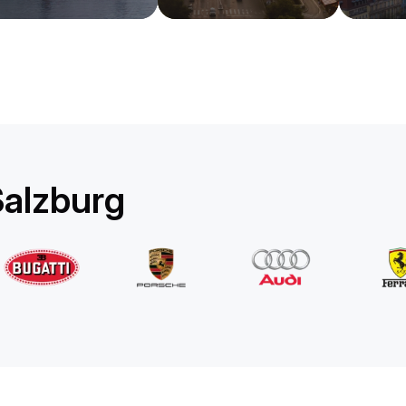
Rolls-Royce
Ghost Long
/ Tag
1750
€
Von
2022
•
Limousine
#
YPKW458N
Jetzt buchen
Salzburg