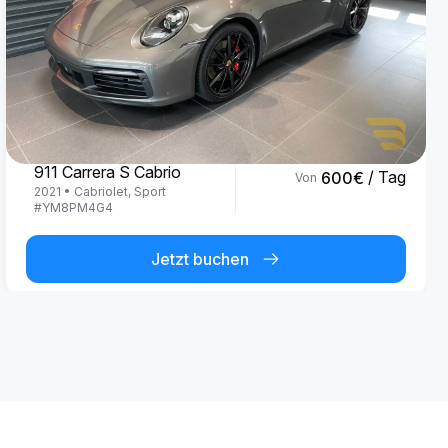
Porsche
911 Carrera S Cabrio
/ Tag
600
€
Von
2021
•
Cabriolet, Sport
#
YM8PM4G4
Jetzt buchen