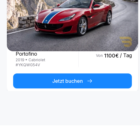
Ferrari
Portofino
/ Tag
1100
€
Von
2019
•
Cabriolet
#
YKQWG54V
Jetzt buchen