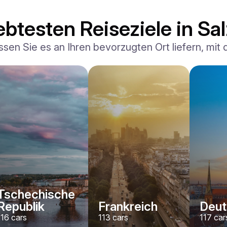
ebtesten Reiseziele in Sa
ssen Sie es an Ihren bevorzugten Ort liefern, mit
Ferrari
F8 Spider
/ Tag
1500
€
Von
2022
•
Cabriolet, Sport
#
RNWMPA4V
Jetzt buchen
Tschechische
Republik
Frankreich
Deut
116
cars
113
cars
117
car