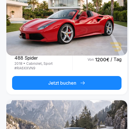
Ferrari
488 Spider
/ Tag
1200
€
Von
2018
•
Cabriolet, Sport
#
RA6XXVN9
Jetzt buchen