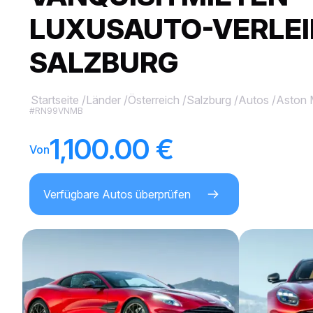
LUXUSAUTO-VERLEI
SALZBURG
Startseite
/
Länder
/
Österreich
/
Salzburg
/
Autos
/
Aston 
#RN99VNMB
1,100.00 €
Von
Verfügbare Autos überprüfen