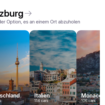
lzburg
 der Option, es an einem Ort abzuholen
Rolls-Royce
Dawn
/ Tag
2200
€
Von
2022
•
Cabriolet
#
YJPXZKDA
Jetzt buchen
schland
Italien
Monaco
s
114
cars
106
cars