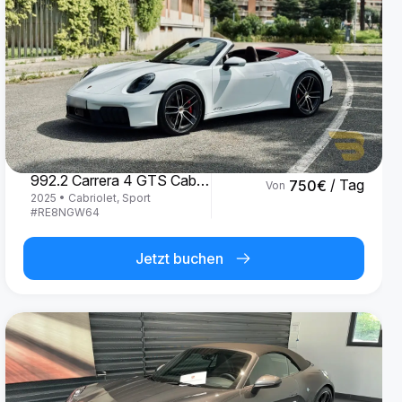
Porsche
992.2 Carrera 4 GTS Cabrio '25
/ Tag
750
€
Von
2025
•
Cabriolet, Sport
#
RE8NGW64
Jetzt buchen