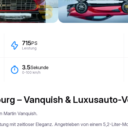
715
PS
Leistung
3.5
Sekunde
0-100 km/h
burg – Vanquish & Luxusauto-Ve
n Martin Vanquish.

ng mit zeitloser Eleganz. Angetrieben von einem 5,2-Liter-Moto