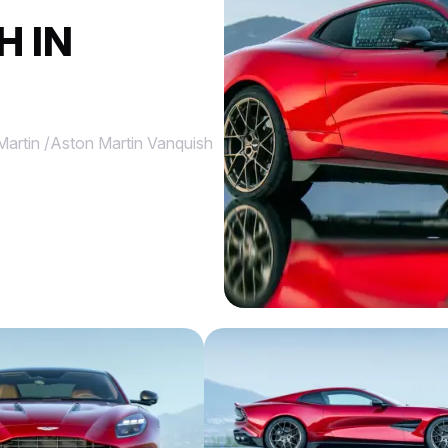
H IN
Martin
/
Aston Martin Vanquish