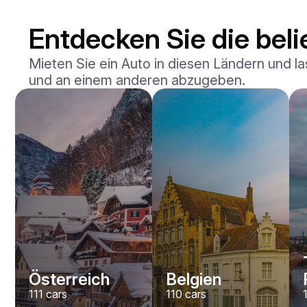
Entdecken Sie die beli
Mieten Sie ein Auto in diesen Ländern und la
und an einem anderen abzugeben.
Mercedes Benz
Maybach S-klasse 580
/ Tag
750
€
Von
2021
•
Limousine
#
YXWG36PR
Jetzt buchen
Österreich
Belgien
111
cars
110
cars