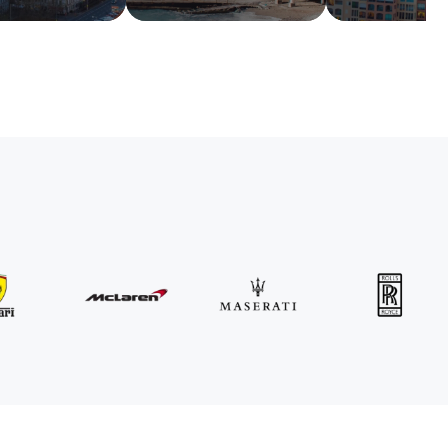
MINI
John Cooper Works Cabrio
/ Tag
300
€
Von
2021
•
Cabriolet
#
R3P5ZB4E
Jetzt buchen