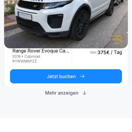
Land Rover
Range Rover Evoque Cabrio
/ Tag
375
€
Von
2018
•
Cabriolet
#
YWWMKPZZ
Jetzt buchen
Mehr anzeigen