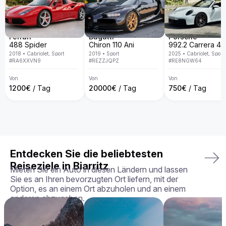
Warum den Aston Martin DB9 bei uns mieten?

Bei Billion Rent sind wir auf Luxusauto-Vermietung 
spezialisiert und bieten eine exklusive Fahrzeugflotte in ganz 
Europa. Mit persönlichem Service, Lieferung direkt an deine 
Wunschadresse, transparenten Mietbedingungen und der 
Ferrari
Bugatti
Porsche
Garantie, dass du genau das Fahrzeug erhältst, das du 
488 Spider
Chiron 110 Ani
gebucht hast – in perfektem Zustand.

2018
•
Cabriolet, Sport
2019
•
Sport
2025
•
Cabriolet, Sport
#
RA6XXVN9
#
REZZJQPZ
#
RE8NGW64
Dein perfektes Fahrerlebnis wartet – buche deinen Aston 
Martin DB9 noch heute!
Von
Von
Von
1200
€
/ Tag
20000
€
/ Tag
750
€
/ Tag
Entdecken Sie die beliebtesten
Reiseziele in Biarritz
Mieten Sie ein Auto in diesen Ländern und lassen
Sie es an Ihren bevorzugten Ort liefern, mit der
Option, es an einem Ort abzuholen und an einem
anderen abzugeben.