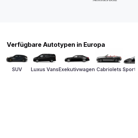
Verfügbare Autotypen in Europa
SUV
Luxus Vans
Exekutivwagen
Cabriolets
Sport