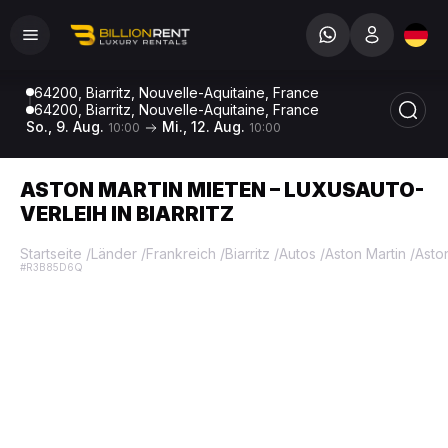
64200, Biarritz, Nouvelle-Aquitaine, France
64200, Biarritz, Nouvelle-Aquitaine, France
So., 9. Aug.
Mi., 12. Aug.
10:00
10:00
ASTON MARTIN MIETEN – LUXUSAUTO-
VERLEIH IN BIARRITZ
Startseite
/
Länder
/
Frankreich
/
Biarritz
/
Autos
/
Aston Martin
/
Asto
#R3B85D6Q