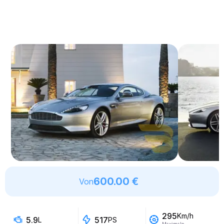
600.00 €
Von
295
Km/h
5.9
517
L
PS