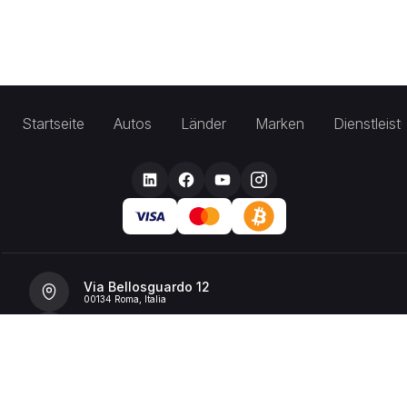
Startseite
Autos
Länder
Marken
Dienstleis
Via Bellosguardo 12
00134 Roma, Italia
+39 392 36 43199
info@billionrent.com