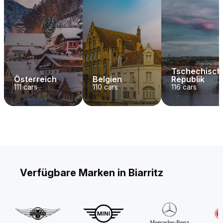
Tschechisch
Österreich
Belgien
Republik
111
cars
110
cars
116
cars
Verfügbare Marken in Biarritz