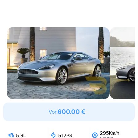
600.00 €
Von
295
Km/h
5.9
517
L
PS