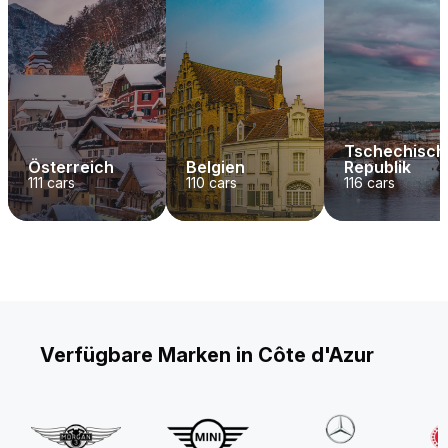
Tschechisch
Österreich
Belgien
Republik
111
cars
110
cars
116
cars
Verfügbare Marken in Côte d'Azur