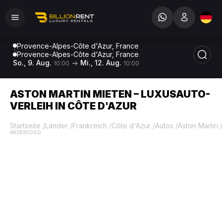
Provence-Alpes-Côte d'Azur, France
Provence-Alpes-Côte d'Azur, France
So., 9. Aug.
Mi., 12. Aug.
10:00
10:00
ASTON MARTIN MIETEN – LUXUSAUTO-
VERLEIH IN CÔTE D'AZUR
Startseite
/
Länder
/
Frankreich
/
Côte d'Azur
/
Autos
/
Aston Martin
#R3B85D6Q