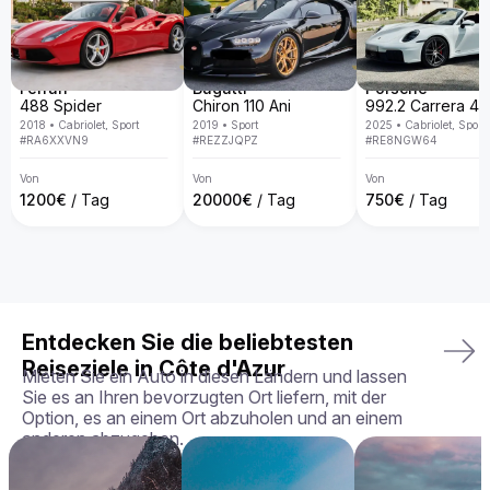
Warum den Aston Martin DB9 bei uns mieten?

Bei Billion Rent sind wir auf Luxusauto-Vermietung 
spezialisiert und bieten eine exklusive Fahrzeugflotte in ganz 
Europa. Mit persönlichem Service, Lieferung direkt an deine 
Wunschadresse, transparenten Mietbedingungen und der 
Ferrari
Bugatti
Porsche
Garantie, dass du genau das Fahrzeug erhältst, das du 
488 Spider
Chiron 110 Ani
gebucht hast – in perfektem Zustand.

2018
•
Cabriolet, Sport
2019
•
Sport
2025
•
Cabriolet, Sport
#
RA6XXVN9
#
REZZJQPZ
#
RE8NGW64
Dein perfektes Fahrerlebnis wartet – buche deinen Aston 
Martin DB9 noch heute!
Von
Von
Von
1200
€
/ Tag
20000
€
/ Tag
750
€
/ Tag
Entdecken Sie die beliebtesten
Reiseziele in Côte d'Azur
Mieten Sie ein Auto in diesen Ländern und lassen
Sie es an Ihren bevorzugten Ort liefern, mit der
Option, es an einem Ort abzuholen und an einem
anderen abzugeben.