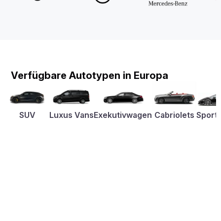
Verfügbare Autotypen in Europa
SUV
Luxus Vans
Exekutivwagen
Cabriolets
Sport