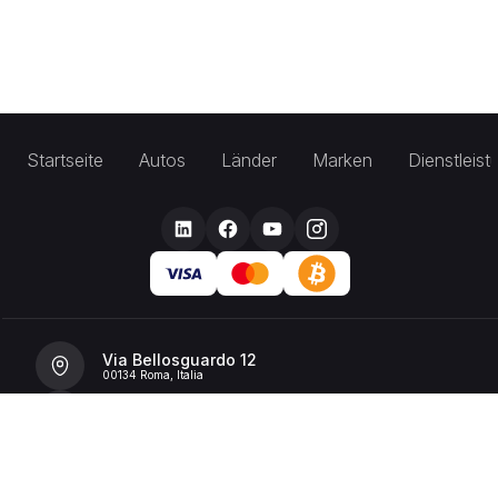
Startseite
Autos
Länder
Marken
Dienstleis
Via Bellosguardo 12
00134 Roma, Italia
+39 392 36 43199
info@billionrent.com