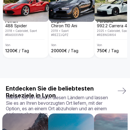
Warum den Aston Martin DB9 bei uns mieten?

Bei Billion Rent sind wir auf Luxusauto-Vermietung 
spezialisiert und bieten eine exklusive Fahrzeugflotte in ganz 
Europa. Mit persönlichem Service, Lieferung direkt an deine 
Wunschadresse, transparenten Mietbedingungen und der 
Ferrari
Bugatti
Porsche
Garantie, dass du genau das Fahrzeug erhältst, das du 
488 Spider
Chiron 110 Ani
gebucht hast – in perfektem Zustand.

2018
•
Cabriolet, Sport
2019
•
Sport
2025
•
Cabriolet, Sport
#
RA6XXVN9
#
REZZJQPZ
#
RE8NGW64
Dein perfektes Fahrerlebnis wartet – buche deinen Aston 
Martin DB9 noch heute!
Von
Von
Von
1200
€
/ Tag
20000
€
/ Tag
750
€
/ Tag
Entdecken Sie die beliebtesten
Reiseziele in Lyon
Mieten Sie ein Auto in diesen Ländern und lassen
Sie es an Ihren bevorzugten Ort liefern, mit der
Option, es an einem Ort abzuholen und an einem
anderen abzugeben.