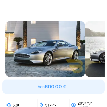
600.00 €
Von
295
Km/h
5.9
517
L
PS