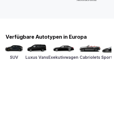
Verfügbare Autotypen in Europa
SUV
Luxus Vans
Exekutivwagen
Cabriolets
Sport