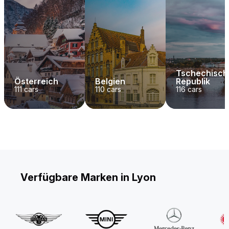
Tschechisch
Österreich
Belgien
Republik
111
cars
110
cars
116
cars
Verfügbare Marken in Lyon