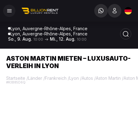
Lyon, Auvergne-Rhône-Alpes, France
Lyon, Auvergne-Rhône-Alpes, France
So., 9. Aug.
Mi., 12. Aug.
10:00
10:00
ASTON MARTIN MIETEN – LUXUSAUTO-
VERLEIH IN LYON
Startseite
/
Länder
/
Frankreich
/
Lyon
/
Autos
/
Aston Martin
/
Aston 
#R3B85D6Q