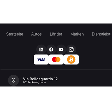
Startseite
Autos
Länder
Marken
Dienstleis
Via Bellosguardo 12
00134 Roma, Italia
+39 392 36 43199
info@billionrent.com