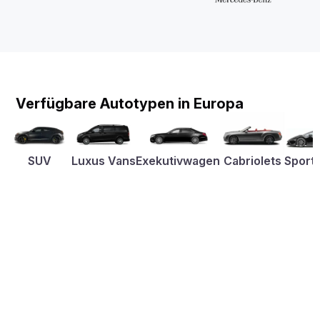
Verfügbare Autotypen in Europa
SUV
Luxus Vans
Exekutivwagen
Cabriolets
Sport