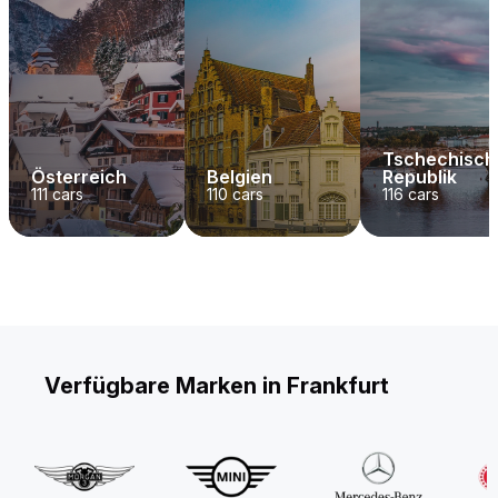
Tschechisch
Österreich
Belgien
Republik
111
cars
110
cars
116
cars
Verfügbare Marken in Frankfurt