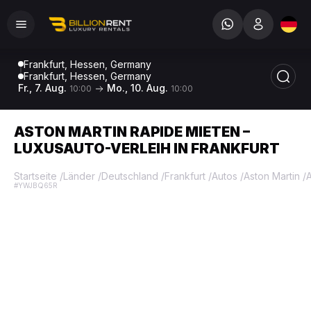
Frankfurt, Hessen, Germany
Frankfurt, Hessen, Germany
Fr., 7. Aug.
Mo., 10. Aug.
10:00
10:00
ASTON MARTIN RAPIDE MIETEN –
LUXUSAUTO-VERLEIH IN FRANKFURT
Startseite
/
Länder
/
Deutschland
/
Frankfurt
/
Autos
/
Aston Martin
/
A
#YWJBQ65R