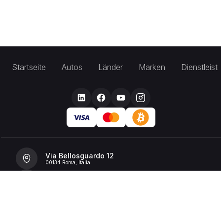
Startseite
Autos
Länder
Marken
Dienstleis
Via Bellosguardo 12
00134 Roma, Italia
+39 392 36 43199
info@billionrent.com