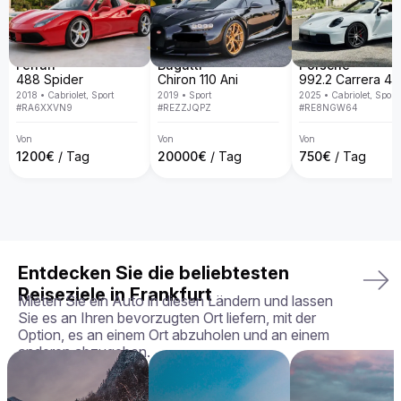
spezialisiert und bieten eine exklusive Fahrzeugflotte in ganz 
Europa. Mit persönlichem Service, Lieferung direkt an deine 
Wunschadresse, transparenten Mietbedingungen und der 
Garantie, dass du genau das Fahrzeug erhältst, das du 
gebucht hast – in perfektem Zustand.

Ferrari
Bugatti
Porsche
488 Spider
Chiron 110 Ani
Dein perfektes Fahrerlebnis wartet – buche deinen Aston 
2018
•
Cabriolet, Sport
2019
•
Sport
2025
•
Cabriolet, Sport
Martin Rapide noch heute!
#
RA6XXVN9
#
REZZJQPZ
#
RE8NGW64
Von
Von
Von
1200
€
/ Tag
20000
€
/ Tag
750
€
/ Tag
Entdecken Sie die beliebtesten
Reiseziele in Frankfurt
Mieten Sie ein Auto in diesen Ländern und lassen
Sie es an Ihren bevorzugten Ort liefern, mit der
Option, es an einem Ort abzuholen und an einem
anderen abzugeben.