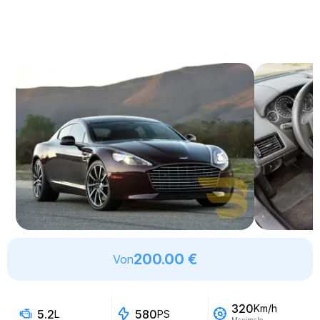
200.00 €
Von
320
Km/h
5.2
580
L
PS