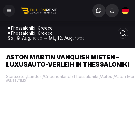
Thessaloniki, Greece
Thessaloniki, Greece
So., 9. Aug.
Mi., 12. Aug.
10:00
10:00
ASTON MARTIN VANQUISH MIETEN –
LUXUSAUTO-VERLEIH IN THESSALONIKI
Startseite
/
Länder
/
Griechenland
/
Thessaloniki
/
Autos
/
Aston Mar
#RN99VNMB