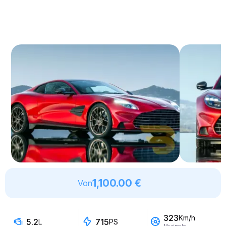
1,100.00 €
Von
323
Km/h
5.2
715
L
PS