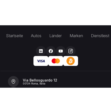
Startseite
Autos
Länder
Marken
Dienstleis
Via Bellosguardo 12
00134 Roma, Italia
+39 392 36 43199
info@billionrent.com