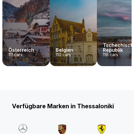
Tschechisch
Österreich
Belgien
Republik
111
cars
110
cars
116
cars
Verfügbare Marken in Thessaloniki