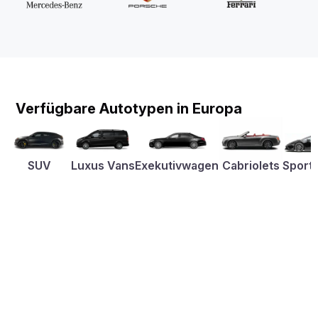
Verfügbare Autotypen in Europa
SUV
Luxus Vans
Exekutivwagen
Cabriolets
Sport