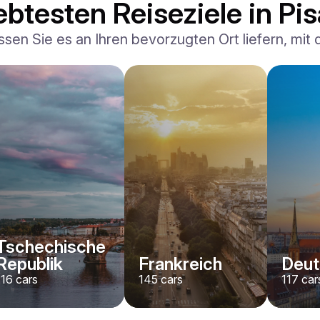
ebtesten Reiseziele in Pis
ssen Sie es an Ihren bevorzugten Ort liefern, mit
Ferrari
F8 Spider
/ Tag
1500
€
Von
2022
•
Cabriolet, Sport
#
RNWMPA4V
Jetzt buchen
Tschechische
Republik
Frankreich
Deut
116
cars
145
cars
117
car