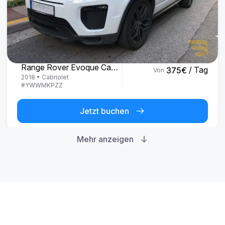
Land Rover
Range Rover Evoque Cabrio
/ Tag
375
€
Von
2018
•
Cabriolet
#
YWWMKPZZ
Jetzt buchen
Mehr anzeigen