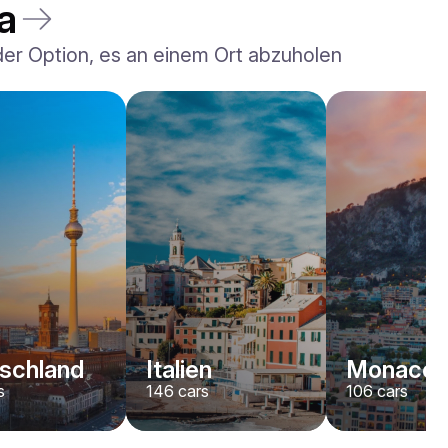
a
 der Option, es an einem Ort abzuholen
Rolls-Royce
Dawn
/ Tag
2200
€
Von
2022
•
Cabriolet
#
YJPXZKDA
Jetzt buchen
schland
Italien
Monaco
s
146
cars
106
cars