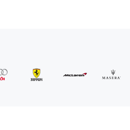
MINI
John Cooper Works Cabrio
/ Tag
300
€
Von
2021
•
Cabriolet
#
R3P5ZB4E
Jetzt buchen