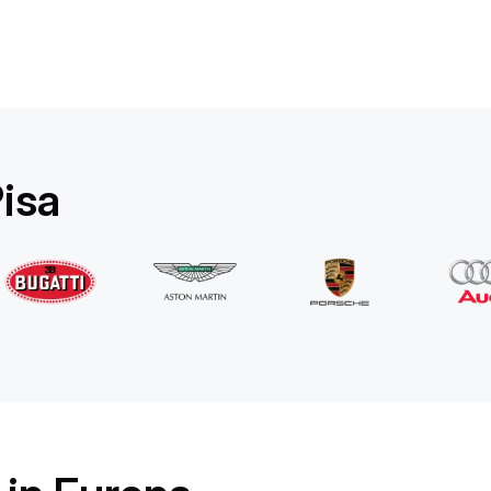
Rolls-Royce
Ghost Long
/ Tag
1750
€
Von
2022
•
Limousine
#
YPKW458N
Jetzt buchen
isa