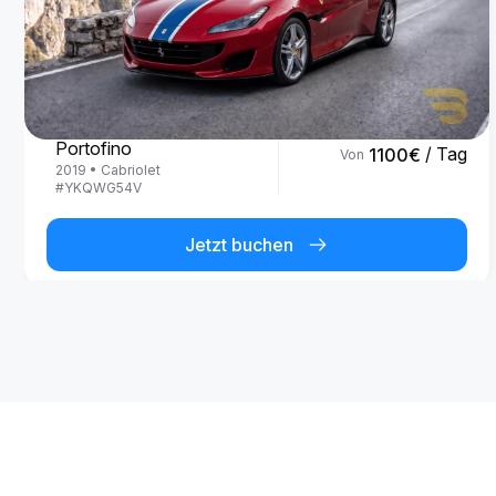
Ferrari
Portofino
/ Tag
1100
€
Von
2019
•
Cabriolet
#
YKQWG54V
Jetzt buchen