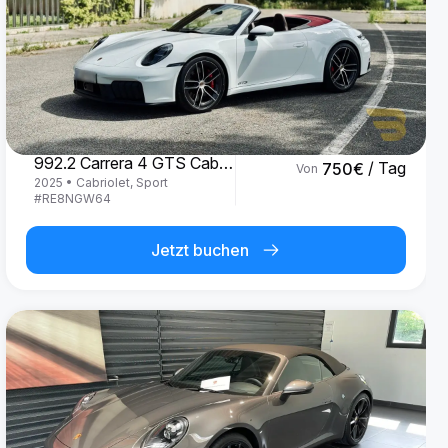
Porsche
992.2 Carrera 4 GTS Cabrio '25
/ Tag
750
€
Von
2025
•
Cabriolet, Sport
#
RE8NGW64
Jetzt buchen