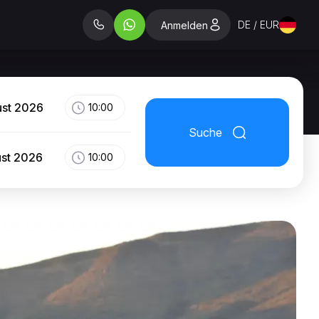
DE / EUR
Anmelden
ust 2026
10:00
Suche
ust 2026
10:00