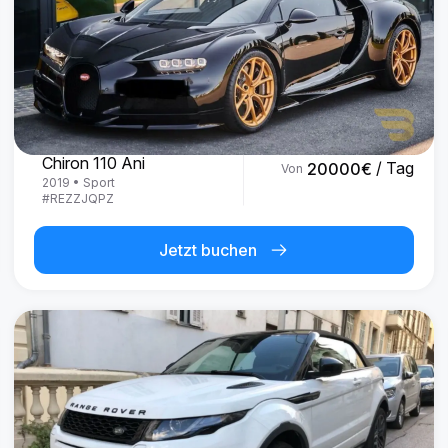
Bugatti
Chiron 110 Ani
/ Tag
20000
€
Von
2019
•
Sport
#
REZZJQPZ
Jetzt buchen