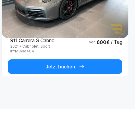
Porsche
911 Carrera S Cabrio
/ Tag
600
€
Von
2021
•
Cabriolet, Sport
#
YM8PM4G4
Jetzt buchen