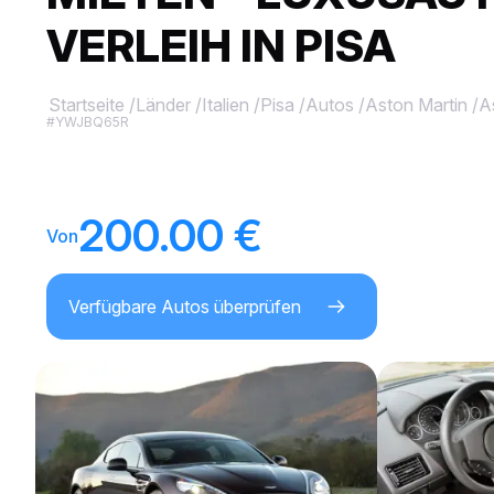
VERLEIH IN PISA
Startseite
/
Länder
/
Italien
/
Pisa
/
Autos
/
Aston Martin
/
A
#YWJBQ65R
200.00 €
Von
Verfügbare Autos überprüfen