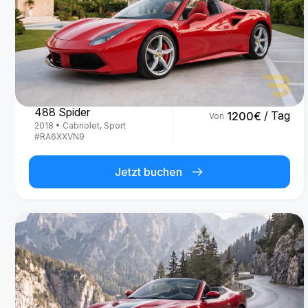
Ferrari
488 Spider
/ Tag
1200
€
Von
2018
•
Cabriolet, Sport
#
RA6XXVN9
Jetzt buchen