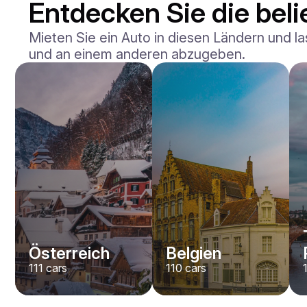
Entdecken Sie die beli
Mieten Sie ein Auto in diesen Ländern und la
und an einem anderen abzugeben.
Mercedes Benz
Maybach S-klasse 580
/ Tag
750
€
Von
2021
•
Limousine
#
YXWG36PR
Jetzt buchen
Österreich
Belgien
111
cars
110
cars