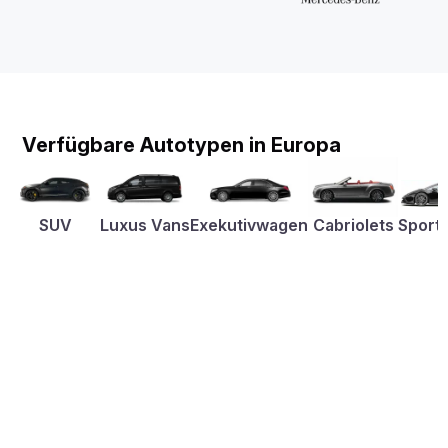
Verfügbare Autotypen in Europa
SUV
Luxus Vans
Exekutivwagen
Cabriolets
Sport