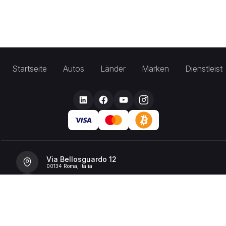
Startseite
Autos
Länder
Marken
Dienstleis
Via Bellosguardo 12
00134 Roma, Italia
+39 392 36 43199
info@billionrent.com