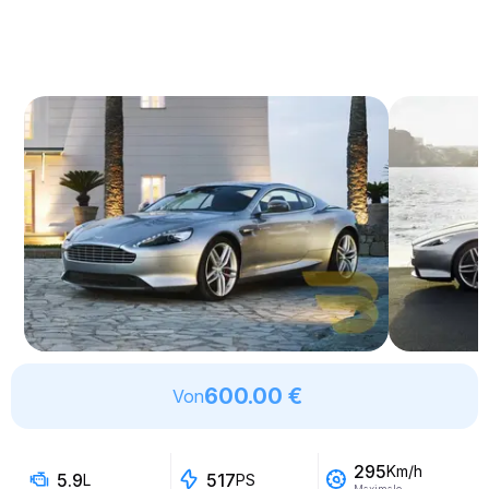
600.00 €
Von
295
Km/h
5.9
517
L
PS