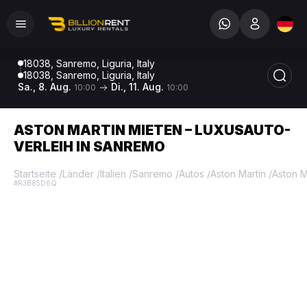
18038, Sanremo, Liguria, Italy
18038, Sanremo, Liguria, Italy
Sa., 8. Aug.
Di., 11. Aug.
10:00
10:00
ASTON MARTIN MIETEN – LUXUSAUTO-
VERLEIH IN SANREMO
Startseite
/
Länder
/
Italien
/
Sanremo
/
Autos
/
Aston Martin
/
Aston M
#R3B85D6Q