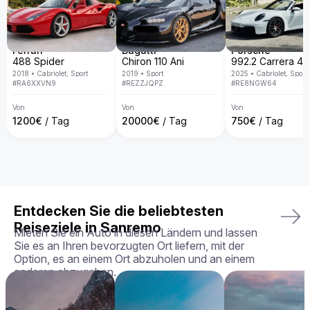
Warum den Aston Martin DB9 bei uns mieten?

Bei Billion Rent sind wir auf Luxusauto-Vermietung 
spezialisiert und bieten eine exklusive Fahrzeugflotte in ganz 
Europa. Mit persönlichem Service, Lieferung direkt an deine 
Wunschadresse, transparenten Mietbedingungen und der 
Ferrari
Bugatti
Porsche
Garantie, dass du genau das Fahrzeug erhältst, das du 
488 Spider
Chiron 110 Ani
gebucht hast – in perfektem Zustand.

2018
•
Cabriolet, Sport
2019
•
Sport
2025
•
Cabriolet, Sport
#
RA6XXVN9
#
REZZJQPZ
#
RE8NGW64
Dein perfektes Fahrerlebnis wartet – buche deinen Aston 
Martin DB9 noch heute!
Von
Von
Von
1200
€
/ Tag
20000
€
/ Tag
750
€
/ Tag
Entdecken Sie die beliebtesten
Reiseziele in Sanremo
Mieten Sie ein Auto in diesen Ländern und lassen
Sie es an Ihren bevorzugten Ort liefern, mit der
Option, es an einem Ort abzuholen und an einem
anderen abzugeben.