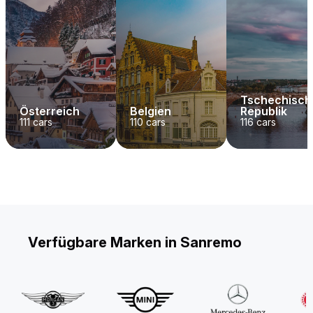
Tschechisch
Österreich
Belgien
Republik
111
cars
110
cars
116
cars
Verfügbare Marken in Sanremo