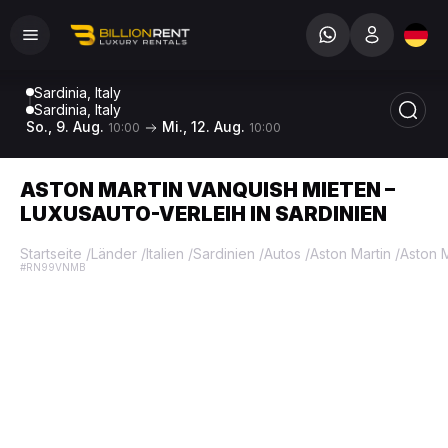
Sardinia, Italy
Sardinia, Italy
So., 9. Aug.
Mi., 12. Aug.
10:00
10:00
ASTON MARTIN VANQUISH MIETEN –
LUXUSAUTO-VERLEIH IN SARDINIEN
Startseite
/
Länder
/
Italien
/
Sardinien
/
Autos
/
Aston Martin
/
Aston 
#RN99VNMB