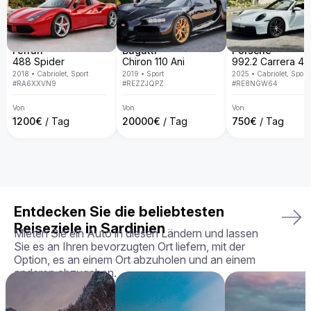
Eleganz und Handwerkskunst.

Warum den Aston Martin Vanquish bei uns mieten?

Bei Billion Rent sind wir auf Luxusauto-Vermietung 
spezialisiert und bieten eine exklusive Fahrzeugflotte in ganz 
Ferrari
Bugatti
Porsche
Europa. Mit persönlichem Service, Lieferung direkt an deine 
488 Spider
Chiron 110 Ani
Wunschadresse, transparenten Mietbedingungen und der 
2018
•
Cabriolet, Sport
2019
•
Sport
2025
•
Cabriolet, Sport
Garantie, dass du genau das Fahrzeug erhältst, das du 
#
RA6XXVN9
#
REZZJQPZ
#
RE8NGW64
gebucht hast – in perfektem Zustand.

Von
Von
Von
Dein perfektes Fahrerlebnis wartet – buche deinen Aston 
1200
€
/ Tag
20000
€
/ Tag
750
€
/ Tag
Martin Vanquish noch heute!
Entdecken Sie die beliebtesten
Reiseziele in Sardinien
Mieten Sie ein Auto in diesen Ländern und lassen
Sie es an Ihren bevorzugten Ort liefern, mit der
Option, es an einem Ort abzuholen und an einem
anderen abzugeben.