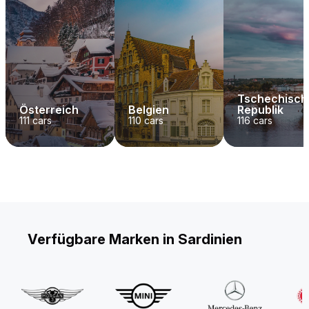
Tschechisch
Österreich
Belgien
Republik
111
cars
110
cars
116
cars
Verfügbare Marken in Sardinien