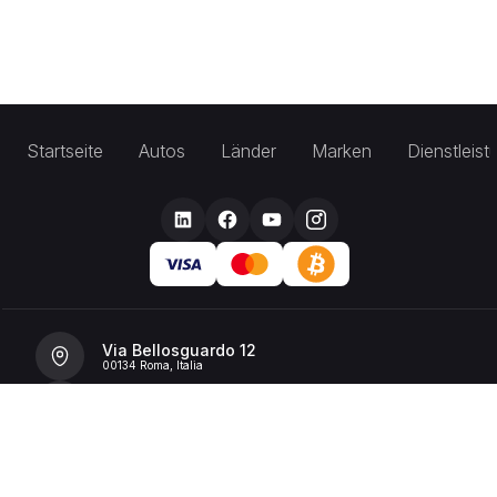
Startseite
Autos
Länder
Marken
Dienstleis
Via Bellosguardo 12
00134 Roma, Italia
+39 392 36 43199
info@billionrent.com