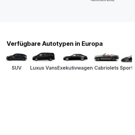
Verfügbare Autotypen in Europa
SUV
Luxus Vans
Exekutivwagen
Cabriolets
Sport