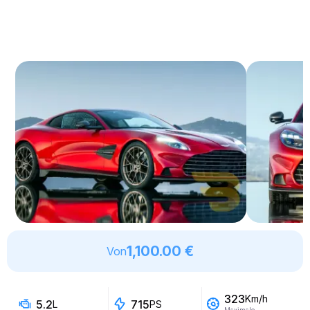
1,100.00 €
Von
323
Km/h
5.2
715
L
PS