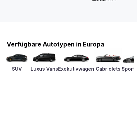
Verfügbare Autotypen in Europa
SUV
Luxus Vans
Exekutivwagen
Cabriolets
Sport