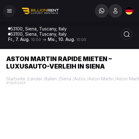
53100, Siena, Tuscany, Italy
53100, Siena, Tuscany, Italy
Fr., 7. Aug.
Mo., 10. Aug.
10:00
10:00
ASTON MARTIN RAPIDE MIETEN –
LUXUSAUTO-VERLEIH IN SIENA
Startseite
/
Länder
/
Italien
/
Siena
/
Autos
/
Aston Martin
/
Aston Mart
#YWJBQ65R