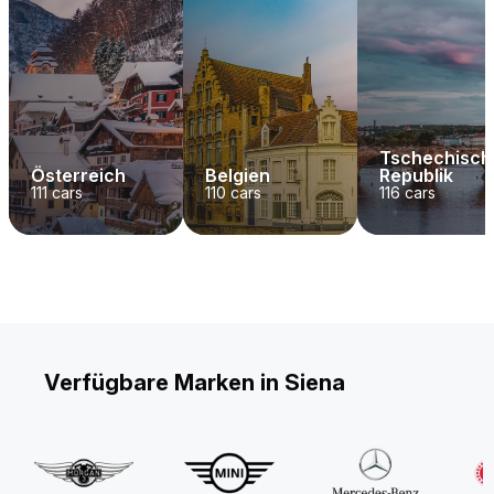
Tschechisch
Österreich
Belgien
Republik
111
cars
110
cars
116
cars
Verfügbare Marken in Siena