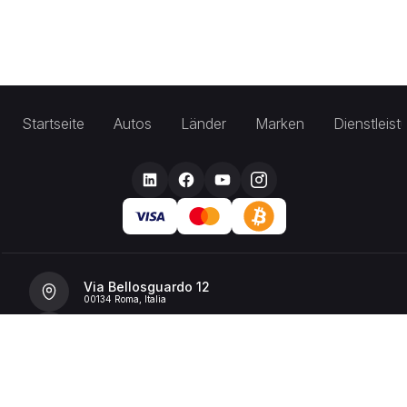
Startseite
Autos
Länder
Marken
Dienstleis
Via Bellosguardo 12
00134 Roma, Italia
+39 392 36 43199
info@billionrent.com