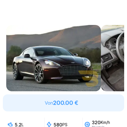
200.00 €
Von
320
Km/h
5.2
580
L
PS