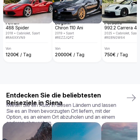
spezialisiert und bieten eine exklusive Fahrzeugflotte in ganz 
Europa. Mit persönlichem Service, Lieferung direkt an deine 
Wunschadresse, transparenten Mietbedingungen und der 
Garantie, dass du genau das Fahrzeug erhältst, das du 
gebucht hast – in perfektem Zustand.

Ferrari
Bugatti
Porsche
488 Spider
Chiron 110 Ani
Dein perfektes Fahrerlebnis wartet – buche deinen Aston 
2018
•
Cabriolet, Sport
2019
•
Sport
2025
•
Cabriolet, Sport
Martin Rapide noch heute!
#
RA6XXVN9
#
REZZJQPZ
#
RE8NGW64
Von
Von
Von
1200
€
/ Tag
20000
€
/ Tag
750
€
/ Tag
Entdecken Sie die beliebtesten
Reiseziele in Siena
Mieten Sie ein Auto in diesen Ländern und lassen
Sie es an Ihren bevorzugten Ort liefern, mit der
Option, es an einem Ort abzuholen und an einem
anderen abzugeben.