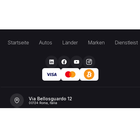
Startseite
Autos
Länder
Marken
Dienstleis
Via Bellosguardo 12
00134 Roma, Italia
+39 392 36 43199
info@billionrent.com