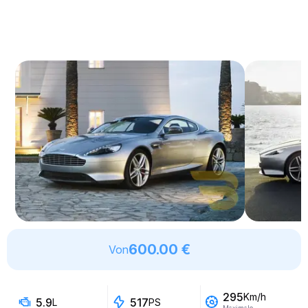
600.00 €
Von
295
Km/h
5.9
517
L
PS