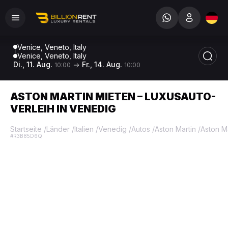
Venice, Veneto, Italy
Venice, Veneto, Italy
Di., 11. Aug.
Fr., 14. Aug.
10:00
10:00
ASTON MARTIN MIETEN – LUXUSAUTO-
VERLEIH IN VENEDIG
Startseite
/
Länder
/
Italien
/
Venedig
/
Autos
/
Aston Martin
/
Aston M
#R3B85D6Q