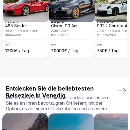
Warum den Aston Martin DB9 bei uns mieten?

Bei Billion Rent sind wir auf Luxusauto-Vermietung 
spezialisiert und bieten eine exklusive Fahrzeugflotte in ganz 
Europa. Mit persönlichem Service, Lieferung direkt an deine 
Wunschadresse, transparenten Mietbedingungen und der 
Ferrari
Bugatti
Porsche
Garantie, dass du genau das Fahrzeug erhältst, das du 
488 Spider
Chiron 110 Ani
gebucht hast – in perfektem Zustand.

2018
•
Cabriolet, Sport
2019
•
Sport
2025
•
Cabriolet, Sport
#
RA6XXVN9
#
REZZJQPZ
#
RE8NGW64
Dein perfektes Fahrerlebnis wartet – buche deinen Aston 
Martin DB9 noch heute!
Von
Von
Von
1200
€
/ Tag
20000
€
/ Tag
750
€
/ Tag
Entdecken Sie die beliebtesten
Reiseziele in Venedig
Mieten Sie ein Auto in diesen Ländern und lassen
Sie es an Ihren bevorzugten Ort liefern, mit der
Option, es an einem Ort abzuholen und an einem
anderen abzugeben.