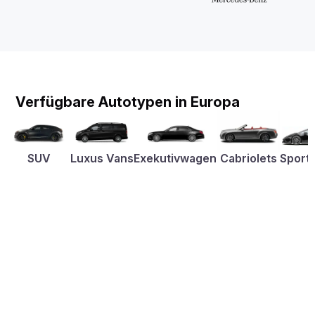
Verfügbare Autotypen in Europa
SUV
Luxus Vans
Exekutivwagen
Cabriolets
Sport