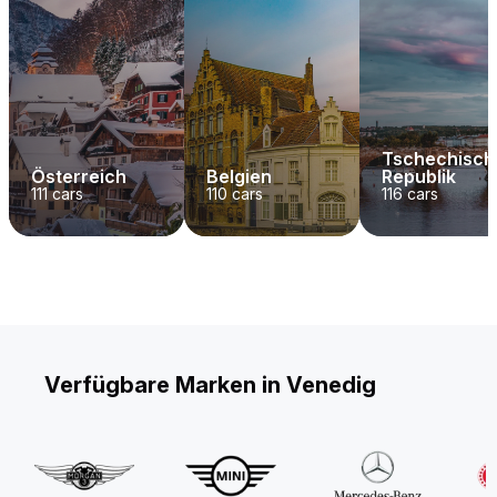
Tschechisch
Österreich
Belgien
Republik
111
cars
110
cars
116
cars
Verfügbare Marken in Venedig