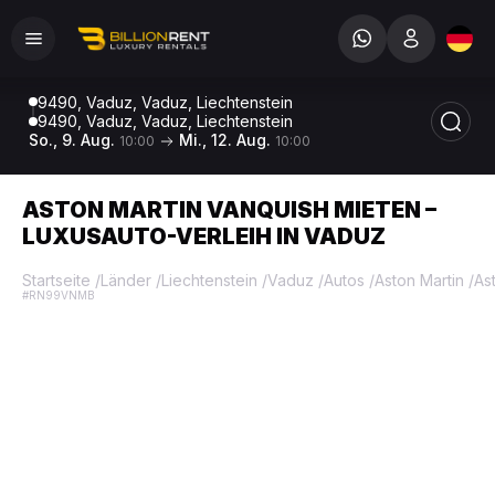
9490, Vaduz, Vaduz, Liechtenstein
9490, Vaduz, Vaduz, Liechtenstein
So., 9. Aug.
Mi., 12. Aug.
10:00
10:00
ASTON MARTIN VANQUISH MIETEN –
LUXUSAUTO-VERLEIH IN VADUZ
Startseite
/
Länder
/
Liechtenstein
/
Vaduz
/
Autos
/
Aston Martin
/
As
#RN99VNMB