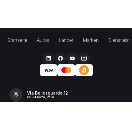
Startseite
Autos
Länder
Marken
Dienstleis
Via Bellosguardo 12
00134 Roma, Italia
+39 392 36 43199
info@billionrent.com