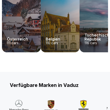
Tschechisch
Österreich
Belgien
Republik
111
cars
110
cars
116
cars
Verfügbare Marken in Vaduz