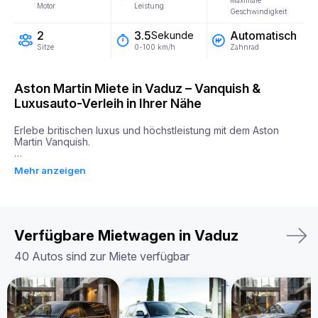
Maximale
Motor
Leistung
Geschwindigkeit
2
Automatisch
3.5
Sekunde
Sitze
Zahnrad
0-100 km/h
Aston Martin Miete in Vaduz – Vanquish &
Luxusauto-Verleih in Ihrer Nähe
Erlebe britischen luxus und höchstleistung mit dem Aston 
Martin Vanquish.

Der Aston Martin Vanquish vereint beeindruckende Leistung 
Mehr anzeigen
mit zeitloser Eleganz. Angetrieben von einem 5,2-Liter-Motor 
mit 715 PS, sprintet er in nur 3,5 Sekunden von 0 auf 100 
km/h. Dank seines präzisen Handlings, der leichten 
Karbonfaser-Karosserie und der fortschrittlichen Federung 
bietet der Vanquish ein unvergleichliches Fahrerlebnis.

Verfügbare Mietwagen in Vaduz
Im Innenraum erwartet dich eine handgefertigte Kabine mit 
edlem Leder, modernster Technologie und exzellenter 
40 Autos sind zur Miete verfügbar
Verarbeitung – eine perfekte Kombination aus Komfort und 
Raffinesse.

Ob für eine Fahrt durch die Stadt oder eine malerische Tour, 
der Aston Martin Vanquish bietet unvergleichliche Leistung, 