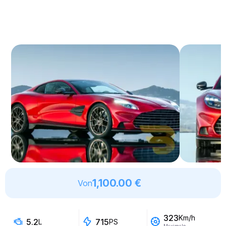
1,100.00 €
Von
323
Km/h
5.2
715
L
PS