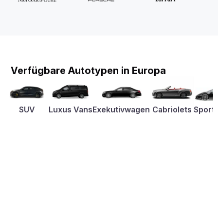
Verfügbare Autotypen in Europa
SUV
Luxus Vans
Exekutivwagen
Cabriolets
Sport