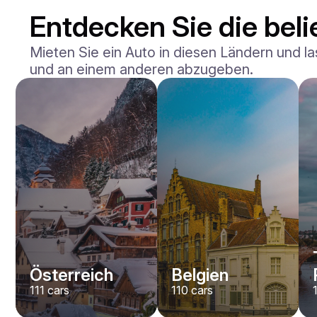
Entdecken Sie die beli
Mieten Sie ein Auto in diesen Ländern und la
und an einem anderen abzugeben.
Mercedes Benz
Maybach S-klasse 580
/ Tag
750
€
Von
2021
•
Limousine
#
YXWG36PR
Jetzt buchen
Österreich
Belgien
111
cars
110
cars