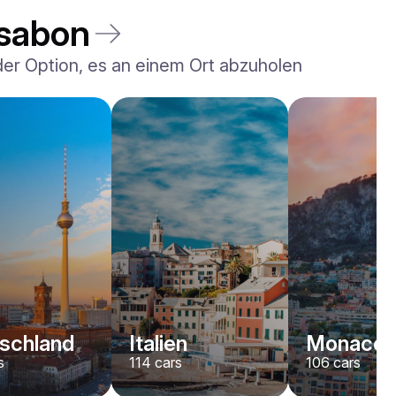
ssabon
 der Option, es an einem Ort abzuholen
Rolls-Royce
Dawn
/ Tag
2200
€
Von
2022
•
Cabriolet
#
YJPXZKDA
Jetzt buchen
schland
Italien
Monaco
s
114
cars
106
cars