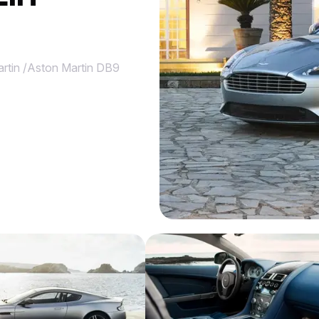
rtin
/
Aston Martin DB9