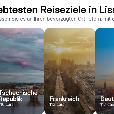
ebtesten Reiseziele in Li
ssen Sie es an Ihren bevorzugten Ort liefern, mit
Ferrari
F8 Spider
/ Tag
1500
€
Von
2022
•
Cabriolet, Sport
#
RNWMPA4V
Jetzt buchen
Tschechische
Republik
Frankreich
Deut
116
cars
113
cars
117
car