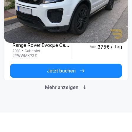
Land Rover
Range Rover Evoque Cabrio
/ Tag
375
€
Von
2018
•
Cabriolet
#
YWWMKPZZ
Jetzt buchen
Mehr anzeigen