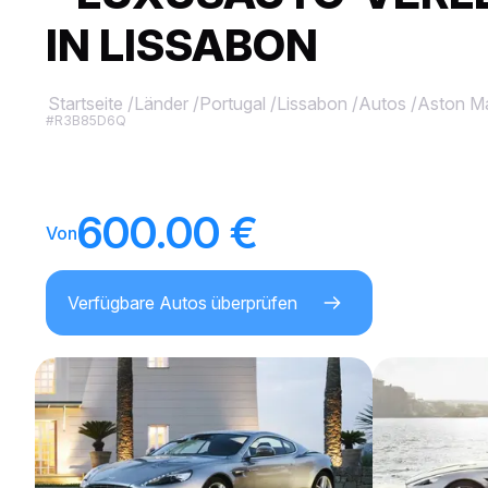
IN LISSABON
Startseite
/
Länder
/
Portugal
/
Lissabon
/
Autos
/
Aston Ma
#R3B85D6Q
600.00 €
Von
Verfügbare Autos überprüfen