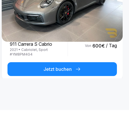
Porsche
911 Carrera S Cabrio
/ Tag
600
€
Von
2021
•
Cabriolet, Sport
#
YM8PM4G4
Jetzt buchen