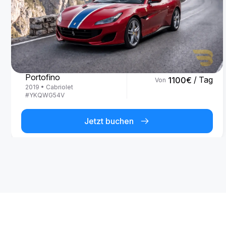
Ferrari
Portofino
/ Tag
1100
€
Von
2019
•
Cabriolet
#
YKQWG54V
Jetzt buchen