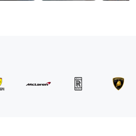
MINI
John Cooper Works Cabrio
/ Tag
300
€
Von
2021
•
Cabriolet
#
R3P5ZB4E
Jetzt buchen