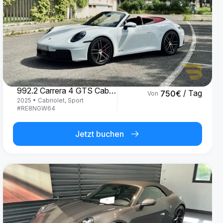
Porsche
992.2 Carrera 4 GTS Cabrio '25
/ Tag
750
€
Von
2025
•
Cabriolet, Sport
#
RE8NGW64
Jetzt buchen