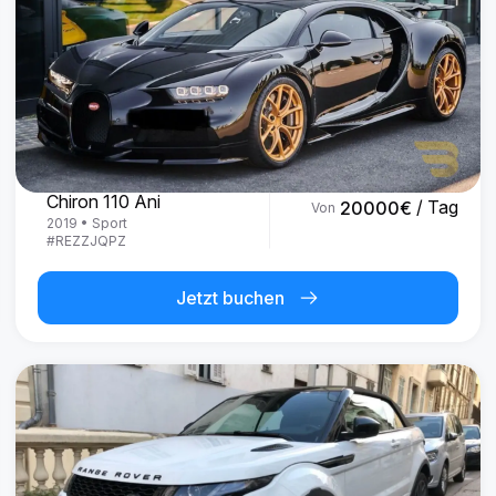
Bugatti
Chiron 110 Ani
/ Tag
20000
€
Von
2019
•
Sport
#
REZZJQPZ
Jetzt buchen