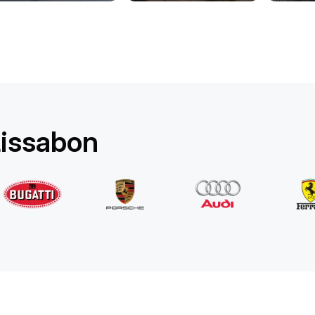
Rolls-Royce
Ghost Long
/ Tag
1750
€
Von
2022
•
Limousine
#
YPKW458N
Jetzt buchen
Lissabon