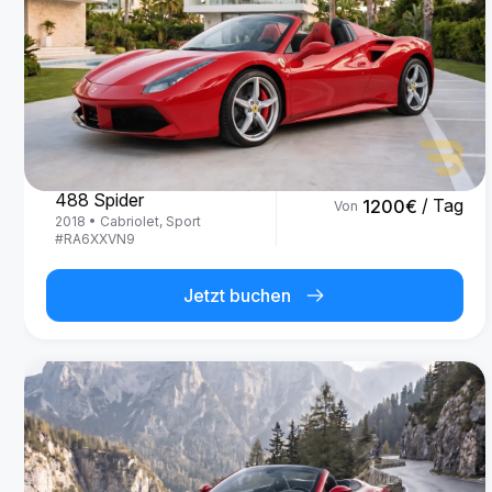
Ferrari
488 Spider
/ Tag
1200
€
Von
2018
•
Cabriolet, Sport
#
RA6XXVN9
Jetzt buchen