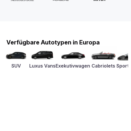
Verfügbare Autotypen in Europa
SUV
Luxus Vans
Exekutivwagen
Cabriolets
Sport