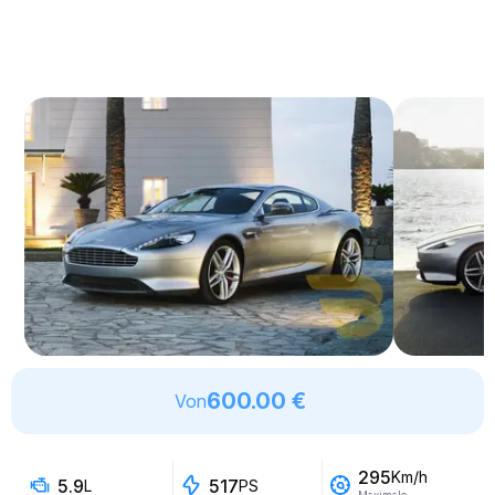
600.00 €
Von
295
Km/h
5.9
517
L
PS