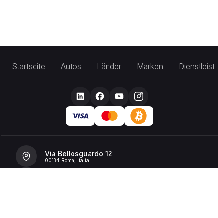
Startseite
Autos
Länder
Marken
Dienstleis
Via Bellosguardo 12
00134 Roma, Italia
+39 392 36 43199
info@billionrent.com