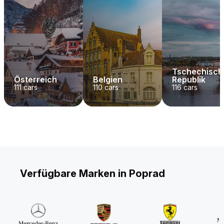
Tschechisch
Österreich
Belgien
Republik
111
cars
110
cars
116
cars
Verfügbare Marken in Poprad