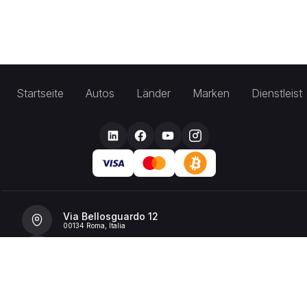
Startseite
Autos
Länder
Marken
Dienstleis
Via Bellosguardo 12
00134 Roma, Italia
+39 392 36 43199
info@billionrent.com