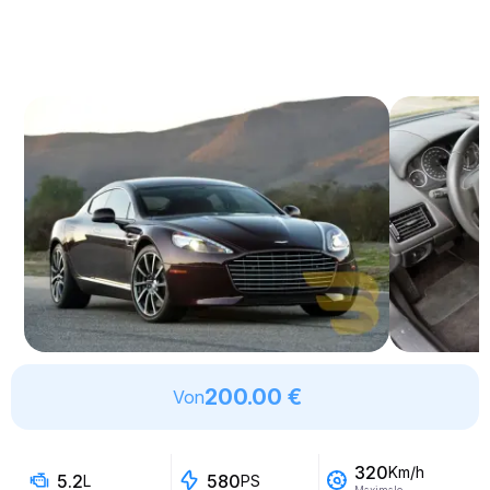
200.00 €
Von
320
Km/h
5.2
580
L
PS