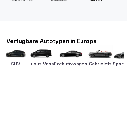
Verfügbare Autotypen in Europa
SUV
Luxus Vans
Exekutivwagen
Cabriolets
Sport