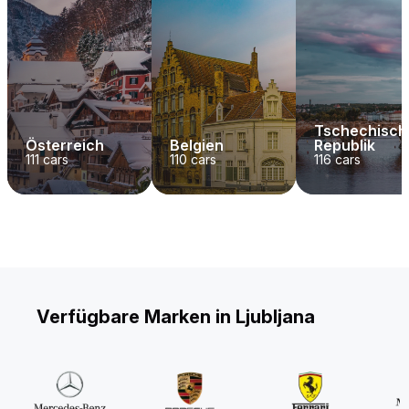
Tschechisch
Österreich
Belgien
Republik
111
cars
110
cars
116
cars
Verfügbare Marken in Ljubljana