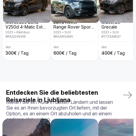
spezialisiert und bieten eine exklusive Fahrzeugflotte in ganz 
Europa. Mit persönlichem Service, Lieferung direkt an deine 
Wunschadresse, transparenten Mietbedingungen und der 
Garantie, dass du genau das Fahrzeug erhältst, das du 
gebucht hast – in perfektem Zustand.

Mercedes Benz
Land Rover
Maserati
V250d 4-Matic Extra Long
Range Rover Sport D300 R-Dynamic SE
Grecale
Dein perfektes Fahrerlebnis wartet – buche deinen Aston 
2023
•
Kleinbus
2023
•
SUV
2023
•
SUV
Martin Rapide noch heute!
#
RAQD9E9W
#
RGA8XAMV
#
Y7ZXAMQ7
Von
Von
Von
300
€
/ Tag
600
€
/ Tag
400
€
/ Tag
Entdecken Sie die beliebtesten
Reiseziele in Ljubljana
Mieten Sie ein Auto in diesen Ländern und lassen
Sie es an Ihren bevorzugten Ort liefern, mit der
Option, es an einem Ort abzuholen und an einem
anderen abzugeben.