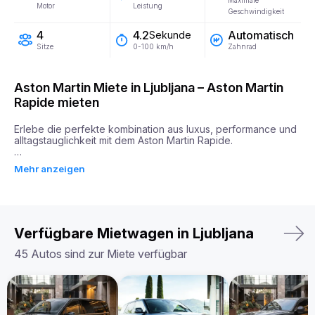
Maximale
Motor
Leistung
Geschwindigkeit
4
Automatisch
4.2
Sekunde
Sitze
Zahnrad
0-100 km/h
Aston Martin Miete in Ljubljana – Aston Martin
Rapide mieten
Erlebe die perfekte kombination aus luxus, performance und 
alltagstauglichkeit mit dem Aston Martin Rapide.

Der Aston Martin Rapide ist ein eleganter Viersitzer-Gran-
Mehr anzeigen
Turismo mit einem 5,2-Liter-Motor und 580 PS. Er 
beschleunigt in nur 4,2 Sekunden von 0 auf 100 km/h und 
bietet dank seiner dynamischen Fahrweise, präzisen 
Lenkung und raffinierten Federung ein aufregendes, aber 
dennoch geschmeidiges Fahrerlebnis.

Verfügbare Mietwagen in Ljubljana
Ob für eine lange Reise oder einen besonderen Anlass – der 
Aston Martin Rapide vereint unvergleichliche Eleganz mit 
45 Autos sind zur Miete verfügbar
beeindruckender Leistung und ist die perfekte Wahl für 
anspruchsvolle Fahrer.

Warum den Aston Martin Rapide bei uns mieten?

Bei Billion Rent sind wir auf Luxusauto-Vermietung 