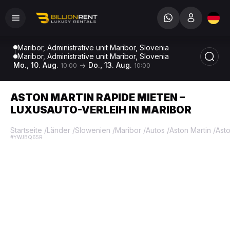
Maribor, Administrative unit Maribor, Slovenia
Maribor, Administrative unit Maribor, Slovenia
Mo., 10. Aug.
Do., 13. Aug.
10:00
10:00
ASTON MARTIN RAPIDE MIETEN –
LUXUSAUTO-VERLEIH IN MARIBOR
Startseite
/
Länder
/
Slowenien
/
Maribor
/
Autos
/
Aston Martin
/
Asto
#YWJBQ65R