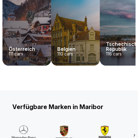
Tschechisch
Österreich
Belgien
Republik
111
cars
110
cars
116
cars
Verfügbare Marken in Maribor