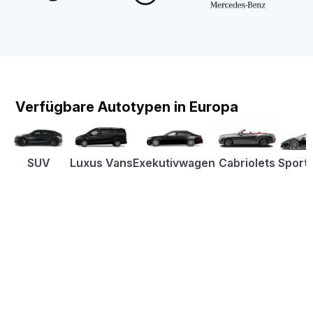
Verfügbare Autotypen in Europa
SUV
Luxus Vans
Exekutivwagen
Cabriolets
Sport