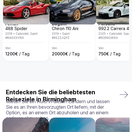
spezialisiert und bieten eine exklusive Fahrzeugflotte in ganz 
Europa. Mit persönlichem Service, Lieferung direkt an deine 
Wunschadresse, transparenten Mietbedingungen und der 
Garantie, dass du genau das Fahrzeug erhältst, das du 
gebucht hast – in perfektem Zustand.

Ferrari
Bugatti
Porsche
488 Spider
Chiron 110 Ani
Dein perfektes Fahrerlebnis wartet – buche deinen Aston 
2018
•
Cabriolet, Sport
2019
•
Sport
2025
•
Cabriolet, Sport
Martin Rapide noch heute!
#
RA6XXVN9
#
REZZJQPZ
#
RE8NGW64
Von
Von
Von
1200
€
/ Tag
20000
€
/ Tag
750
€
/ Tag
Entdecken Sie die beliebtesten
Reiseziele in Birmingham
Mieten Sie ein Auto in diesen Ländern und lassen
Sie es an Ihren bevorzugten Ort liefern, mit der
Option, es an einem Ort abzuholen und an einem
anderen abzugeben.