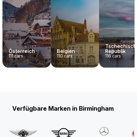
Tschechisch
Österreich
Belgien
Republik
111
cars
110
cars
116
cars
Verfügbare Marken in Birmingham