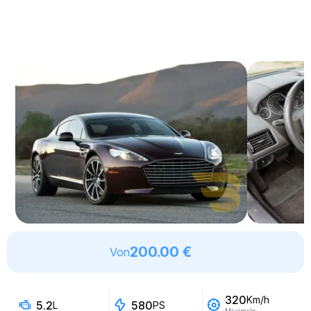
200.00 €
Von
320
Km/h
5.2
580
L
PS