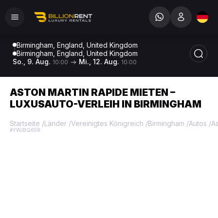
Birmingham, England, United Kingdom
Birmingham, England, United Kingdom
So., 9. Aug.
Mi., 12. Aug.
10:00
10:00
ASTON MARTIN RAPIDE MIETEN –
LUXUSAUTO-VERLEIH IN BIRMINGHAM
Startseite
/
Länder
/
Vereinigtes Königreich
/
Birmingham
/
Autos
/
As
#YWJBQ65R