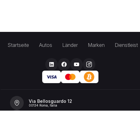
Startseite
Autos
Länder
Marken
Dienstleis
Via Bellosguardo 12
00134 Roma, Italia
+39 392 36 43199
info@billionrent.com